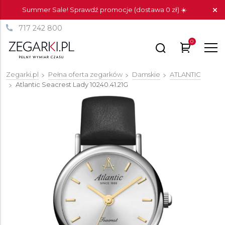
Summer Sale! Sprawdź promocje (dostawa 0 zł) ☀️
717 242 800
0
Zegarki.pl
Pełna oferta zegarków
Damskie
ATLANTIC
Atlantic Seacrest Lady
10240.41.21G