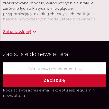
zróżnicowane modele, wśród których nie brakuje
zarówno tych o klasycznym wyglądzie,
przypominającym o długich tradycjach marki, jak i
bardziej nowoczesnych modeli, które z pewnością
spełnią wymagania młodszych pokoleń. Zegarki
szwajcarskie Atlantic to gwarancja najwyższej jakości i
Zobacz więcej
trwałości, za adekwatną do tego cenę.
Zapisz się do newslettera
Zapisz się
Podając swój adres e-mail, akceptujesz
regulamin
newslettera