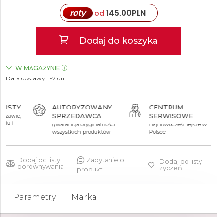
raty
145,00
PLN
od
Dodaj do koszyka
W MAGAZYNIE
Data dostawy:
ZEGARKI.PL Blue City Warszawa
1-2 dni
TAK
ZEGARKI.PL Sky Tower Wrocław
TAK
AUTORYZOWANY
CENTRUM
SPRZEDAWCA
SERWISOWE
gwarancja oryginalności
najnowocześniejsze w
wszystkich produktów
Polsce
Dodaj do listy
Zapytanie o
Dodaj do listy
porównywania
życzeń
produkt
Parametry
Marka