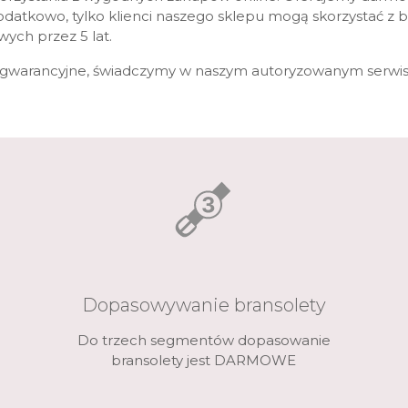
Spinki do mankietów
Luminox
Sterowane radiowo
Sterowane radiowo
Seiko
Boccia
odatkowo, tylko klienci naszego sklepu mogą skorzystać z be
ych przez 5 lat.
Mido
Sterowane GPS
Swatch
pogwarancyjne, świadczymy w naszym autoryzowanym serwisie
on
Mondaine
Timex
Dopasowywanie bransolety
Do trzech segmentów dopasowanie
bransolety jest DARMOWE