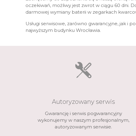
Casio
Militarne
Smartwatch
Garmin
oczekiwań, możliwy jest zwrot w ciągu 60 dni. D
darmowej wymiany baterii w zegarkach kwarcow
Certina
Lotnicze
Retro
Guess
Usługi serwisowe, zarówno gwarancyjne, jak i 
Citizen
Smartwatch
Hamilt
najwyższym budynku Wrocławia.
Retro
Kieszonkowe
Pochodzenie
Polskie
Szwajcarskie
Japońskie
Niemieckie
Autoryzowany serwis
Gwarancję i serwis pogwarancyjny
wykonujemy w naszym profesjonalnym,
autoryzowanym serwisie.