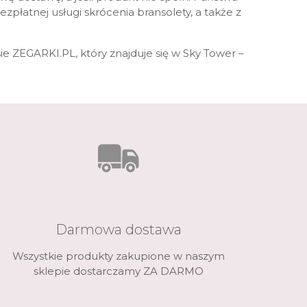
 Titanium
Xicorr
Srebrne
Srebrne
Brąz
zpłatnej usługi skrócenia bransolety, a także z
Niebieskie
Niebieskie
 ZEGARKI.PL, który znajduje się w Sky Tower –
Czarne
Czarne
Zielone
Czerwone
Zielone
Perłowe
Darmowa dostawa
Wszystkie produkty zakupione w naszym
sklepie dostarczamy ZA DARMO