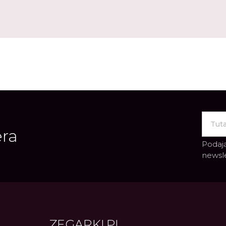
era
Podają
newsl
ZEGARKI.PL