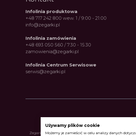
Infolinia produktowa
+48 717 242 800 wew. 1 / 9:00 - 21:00
info@zegarki.pl
Infolinia zamówienia
+48 693 050 560 / 7:30 - 15:30
zamowienia@zegarki.pl
Infolinia Centrum Serwisowe
serwis@zegarki.pl
Używamy plików cookie
Możemy je zamieścić w celu analizy danych dotyczą
Zegarki Alpina
•
Zegarki Atlantic
•
Zegarki Błonie
•
Zegarki Bo