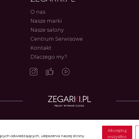
O nas
Nasze marki
Nasze salony
Centrum Serwisowe
Kontakt
Dlaczego my?
Frederiq
Innowac
Serca 
Autor
ZEG
Zegarki w ofercie
Akceptuj
cych odwiedzających, ulepszenia naszej strony
ccia Titanium
•
Zegarki Calypso
•
Zegarki Candino
•
Zegarki Casio
•
Zegarki Cer
wszystko