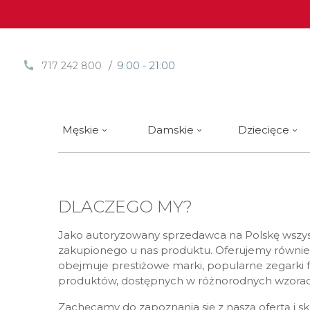
/ 9:00 - 21:00
717 242 800
Męskie
Damskie
Dziecięce
Sprawdź
Sprawdź
Paski | Bransolety
Alpina
Styl / rodzaj zegarka
Styl / rodzaj zegarka
Rotomaty
DOXA
Słow
DLACZEGO MY?
Nowości
Nowości
Atlantic
Eleganckie
Eleganckie
Edifice
Edycje Limitowane
Edycje Limitowane
Błonie
Klasyczne
Klasyczne
Festina
Jako autoryzowany sprzedawca na Polskę wszy
zakupionego u nas produktu. Oferujemy również 
Wyprzedaż zegarków
Wyprzedaż zegarków
Boccia Titanium
Sportowe
Sportowe
FLIK-F
obejmuje prestiżowe marki, popularne zegarki fa
Calypso
Luksusowe
Luksusowe
Frederi
produktów, dostępnych w różnorodnych wzorach
Candino
Nurkowe
Nurkowe
G-Shoc
Zachęcamy do zapoznania się z naszą ofertą i s