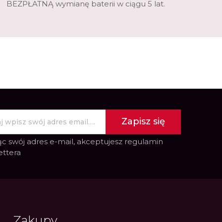
BEZPŁATNĄ wymianę baterii w ciągu 5 lat.
Zapisz się
c swój adres e-mail, akceptujesz
regulamin
ettera
Zakupy