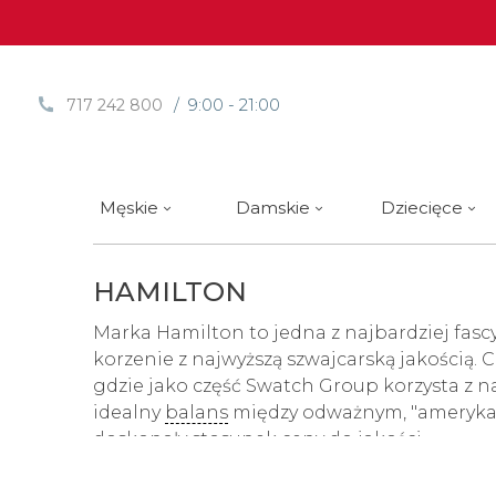
/ 9:00 - 21:00
717 242 800
Męskie
Damskie
Dziecięce
HAMILTON
Sprawdź
Sprawdź
Paski | Bransolety
Alpina
Styl / rodzaj zegarka
Styl / rodzaj zegarka
Rotomaty
DOXA
Słow
Nowości
Nowości
Atlantic
Eleganckie
Eleganckie
Edifice
Marka Hamilton to jedna z najbardziej fas
korzenie z najwyższą szwajcarską jakością.
Edycje Limitowane
Edycje Limitowane
Błonie
Klasyczne
Klasyczne
Festina
gdzie jako część Swatch Group korzysta z
Wyprzedaż zegarków
Wyprzedaż zegarków
Boccia Titanium
Sportowe
Sportowe
FLIK-F
idealny
balans
między odważnym, "amerykań
doskonały stosunek ceny do jakości.
Calypso
Luksusowe
Luksusowe
Frederi
Candino
Nurkowe
Nurkowe
G-Shoc
Historia Hamiltona to pasmo przełomowych 