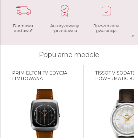
Darmowa
Autoryzowany
Rozszerzona
Do
dostawa*
sprzedawca
gwarancja
b
wymi
Popularne modele
PRIM ELTON TV EDYCJA
TISSOT VISODATE
LIMITOWANA
POWERMATIC 80