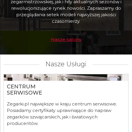
zegarmistrzowskiej, jak i hity aktualnych sezonów i
rewolucjonizujące rynek nowości. Zapraszamy do
przeglądania setek modeli najwyższej jakości
czasomierzy.
Nasze salony
Nasze Usługi
CENTRUM
SERWISOWE
Zegarki.pl największe w kraju centrum serwisowe.
Posiadamy certyfikaty uprawniające do napraw
zegarków szwajcarskich, jak i światowych
producentów.