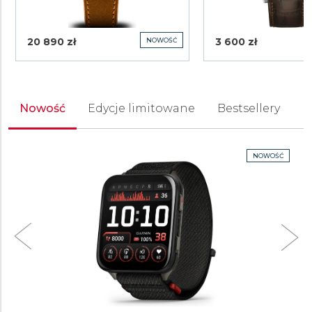
20 890 zł
3 600 zł
NOWOŚĆ
Nowość
Edycje limitowane
Bestsellery
P
NOWOŚĆ