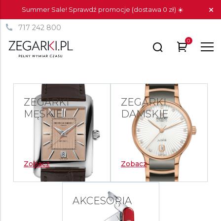
Summer Sale! Sprawdź promocje (dostawa 0 zł) ☀️
717 242 800
0
ZEGARKI
ZEGARKI
MĘSKIE
DAMSKIE
Zobacz
Zobacz
AKCESORIA