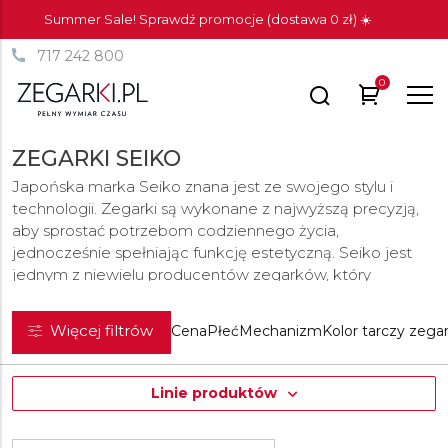
Summer Sale! Sprawdź promocje (dostawa 0 zł) ☀️
717 242 800
0
ZEGARKI SEIKO
Japońska marka Seiko znana jest ze swojego stylu i
technologii. Zegarki są wykonane z najwyższą precyzją,
aby sprostać potrzebom codziennego życia,
jednocześnie spełniając funkcję estetyczną. Seiko jest
jednym z niewielu producentów zegarków, który
produkuje wszystkie swoje zegarki i komponenty w
całości we własnym zakresie, a zatem bez
Więcej filtrów
Cena
Płeć
Mechanizm
Kolor tarczy zega
podwykonawców. Oprócz wyrafinowanych tarcz,
wysokiej jakości mechanizmów, kopert i innych części,
Seiko produkuje we własnych fabrykach, na przykład
Linie produktów
smary stosowane w zegarkach lub powłoki
luminescencyjne. Gwarantuje to maksymalną jakość