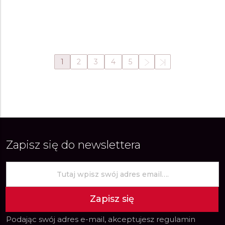
219 zł
219 zł
W magazynie
W magazynie
1
2
3
4
5
Zapisz się do newslettera
Zapisz się
Podając swój adres e-mail, akceptujesz
regulamin