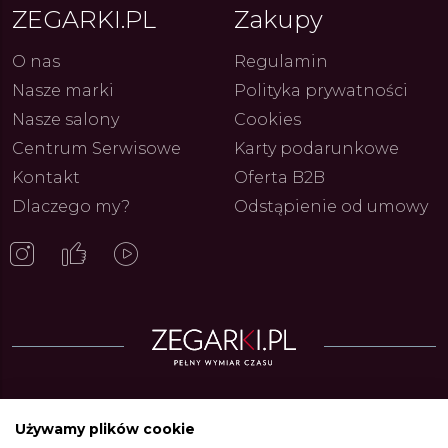
ZEGARKI.PL
Zakupy
O nas
Regulamin
Nasze marki
Polityka prywatności
Nasze salony
Cookies
Centrum Serwisowe
Karty podarunkowe
Kontakt
Oferta B2B
Dlaczego my?
Odstąpienie od umowy
Zegarki w ofercie
Używamy plików cookie