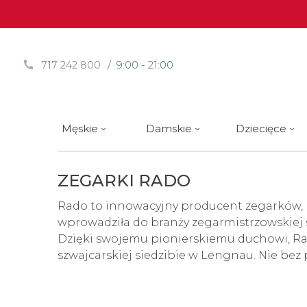
/ 9:00 - 21:00
717 242 800
Męskie
Damskie
Dziecięce
ZEGARKI RADO
Sprawdź
Sprawdź
Paski | Bransolety
Alpina
Styl / rodzaj zegarka
Styl / rodzaj zegarka
Rotomaty
DOXA
Słow
Nowości
Nowości
Atlantic
Eleganckie
Eleganckie
Edifice
Rado to innowacyjny producent zegarków, kt
wprowadziła do branży zegarmistrzowskiej sz
Edycje Limitowane
Edycje Limitowane
Błonie
Klasyczne
Klasyczne
Festina
Dzięki swojemu pionierskiemu duchowi, Ra
Wyprzedaż zegarków
Wyprzedaż zegarków
Boccia Titanium
Sportowe
Sportowe
FLIK-F
szwajcarskiej siedzibie w Lengnau. Nie be
Calypso
Luksusowe
Luksusowe
Frederi
Jako „Mistrz Materiałów” Rado wykorzystuje
Candino
Nurkowe
Nurkowe
G-Shoc
Tech
Ceramika
oraz Ceramos™. Inne stosowa