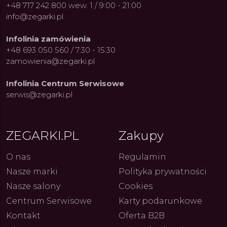
ja i Dostępny Luksus z
ja i Dostępny Luksus z
kolarskich pasji do ikonicznych
kolarskich pasji do ikonicznych
Chron
Chron
+48 717 242 800 wew. 1 / 9:00 - 21:00
Genewy
Genewy
kolekcji zegarków
kolekcji zegarków
Angels
Angels
27.07.2026
27.07.2026
4.08.2026
4.08.2026
info@zegarki.pl
ARKI.PL
ARKI.PL
Autor
Autor
ZEGARKI.PL
ZEGARKI.PL
Autor
Autor
ZE
ZE
pierw
pierw
z przy
z przy
Infolinia zamówienia
+48 693 050 560 / 7:30 - 15:30
zamowienia@zegarki.pl
Infolinia Centrum Serwisowe
serwis@zegarki.pl
ZEGARKI.PL
Zakupy
O nas
Regulamin
Nasze marki
Polityka prywatności
Nasze salony
Cookies
Centrum Serwisowe
Karty podarunkowe
Kontakt
Oferta B2B