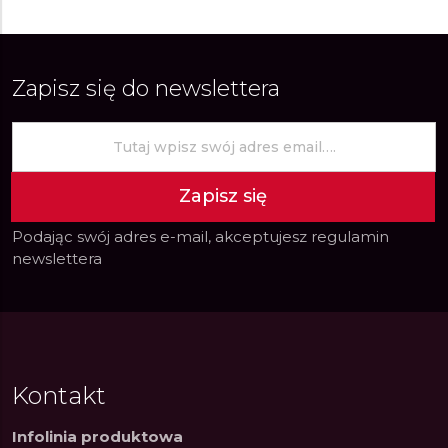
Zapisz się do newslettera
Zapisz się
Podając swój adres e-mail, akceptujesz
regulamin
newslettera
Kontakt
Infolinia produktowa
ue Constant: Pasja,
ue Constant: Pasja,
Fenomen marki Festina. Od
Fenomen marki Festina. Od
Alpina
Alpina