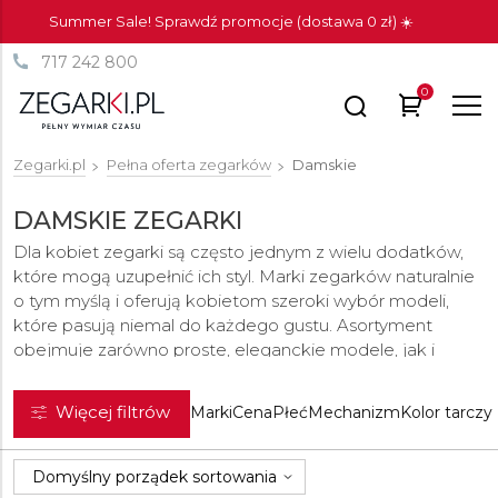
Summer Sale! Sprawdź promocje (dostawa 0 zł) ☀️
717 242 800
0
Zegarki.pl
Pełna oferta zegarków
Damskie
DAMSKIE ZEGARKI
Dla kobiet zegarki są często jednym z wielu dodatków,
które mogą uzupełnić ich styl. Marki zegarków naturalnie
o tym myślą i oferują kobietom szeroki wybór modeli,
które pasują niemal do każdego gustu. Asortyment
obejmuje zarówno proste, eleganckie modele, jak i
ekstrawaganckie modele. Nie brakuje bogatych
kombinacji materiałów; oprócz modeli stalowych,
Więcej filtrów
Marki
Cena
Płeć
Mechanizm
Kolor tarczy
dostępne są zegarki imitujące złoto lub samo złoto, a
także zegarki zdobione różnymi kamieniami lub
diamentami.