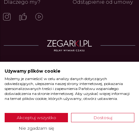
Dlaczego my?
Odstąpienie od umowy
Zegarki w ofercie
Używamy plików cookie
Możemy je zamieścić w celu analizy danych dotyczących
Zegarki Alpina
•
Zegarki Atlantic
•
Zegarki Błonie
•
Zegarki Boccia
odwiedzających, ulepszenia naszej strony internetowej, pokazania
Titanium
•
Zegarki Calypso
•
Zegarki Candino
•
Zegarki Casio
•
Zegarki
spersonalizowanych treści i zapewnienia Państwu wspaniałego
Certina
•
Zegarki Citizen
•
Zegarki DOXA
•
Zegarki Edifice
•
Zegarki Festina
doświadczenia na stronie internetowej. Aby uzyskać więcej informacji
•
Zegarki Frederique Constant
•
Zegarki G-Shock
•
Zegarki Garmin
•
na temat plików cookie, których używamy, otwórz ustawienia.
Zegarki Hamilton
•
Zegarki Junghans
•
Zegarki Jaguar
•
Zegarki Kronaby
•
Zegarki Luminox
•
Zegarki Lotus
•
Zegarki Mido
•
Zegarki Mondaine
•
Zegarki Mudita
•
Zegarki Oris
•
Zegarki Perrelet
•
Zegarki PRIM
•
Zegarki
Akceptuj wszystko
Dostosuj
Rado
•
Zegarki Roamer
•
Zegarki Seiko
•
Zegarki Timex
•
Zegarki Tissot
•
Zegarki Tommy Hilfiger
•
Zegarki Union Glashütte
•
Zegarki Victorinox
•
Nie zgadzam się
Zegarki Wenger
•
Zegarki Xicorr