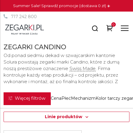
Summer Sale! Sprawdź promocje (dostawa 0 zł) ☀️
717 242 800
0
ZEGARKI CANDINO
Od ponad siedmiu dekad w szwajcarskim kantonie
Solura powstają zegarki marki Candino, które z dumą
noszą prestiżowe oznaczenie
Swiss Made
. Firma
kontroluje każdy etap produkcji – od projektu, przez
wykonanie i montaż, aż po finalną kontrolę jakości. Z
wyjątkiem mechanizmów renomowanych marek Ronda i
Sellita
, wszystkie komponenty są wytwarzane w
Więcej filtrów
Cena
Płeć
Mechanizm
Kolor tarczy zega
firmowych zakładach Candino. Od momentu założenia
marki w 1947 roku przez Adolfa Flury-Huga, każdy
zegarek
musi spełniać surowe kryteria jakości. Candino
Linie produktów
słynie z dbałości o precyzję, niezawodność oraz staranne
wykończenie. Wysoka jakość idzie tu w parze z