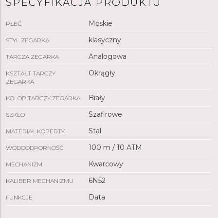
SPECYFIKACJA PRODUKTU
Męskie
PŁEĆ
klasyczny
STYL ZEGARKA
Analogowa
TARCZA ZEGARKA
Okrągły
KSZTAŁT TARCZY
ZEGARKA
Biały
KOLOR TARCZY ZEGARKA
Szafirowe
SZKŁO
Stal
MATERIAŁ KOPERTY
100 m / 10 ATM
WODOODPORNOŚĆ
Kwarcowy
MECHANIZM
6N52
KALIBER MECHANIZMU
Data
FUNKCJE