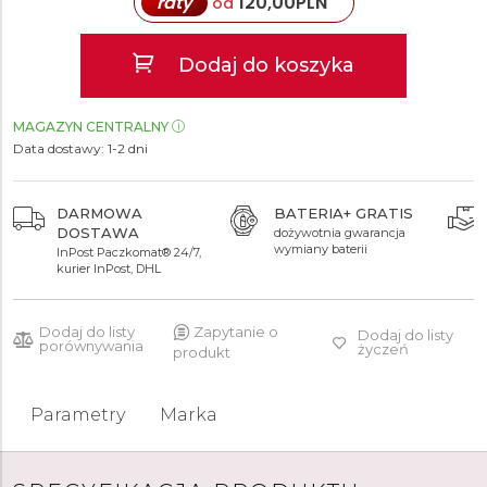
raty
120,00
PLN
od
Dodaj do koszyka
MAGAZYN CENTRALNY
Data dostawy:
1-2 dni
DARMOWA
BATERIA+ GRATIS
DOSTAWA
dożywotnia gwarancja
wymiany baterii
InPost Paczkomat® 24/7,
kurier InPost, DHL
Dodaj do listy
Zapytanie o
Dodaj do listy
porównywania
życzeń
produkt
Parametry
Marka