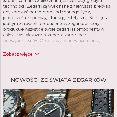
Japońska marka Seiko znana jest ze swojego stylu i
technologii. Zegarki są wykonane z najwyższą precyzją,
aby sprostać potrzebom codziennego życia,
jednocześnie spełniając funkcję estetyczną. Seiko jest
jednym z niewielu producentów zegarków, który
produkuje wszystkie swoje zegarki i komponenty w
całości we własnym zakresie, a zatem bez
podwykonawców. Oprócz wyrafinowanych tarcz,
wysokiej jakości mechanizmów, kopert i innych części,
Seiko produkuje we własnych fabrykach, na przykład
Zobacz więcej
smary stosowane w zegarkach lub powłoki
luminescencyjne. Gwarantuje to maksymalną jakość
produktu i kontrolę procesu produkcji.
NOWOŚCI ZE ŚWIATA ZEGARKÓW
Założyciel Seiko, Kintaro Hattori, urodził się w centrum
Tokio w 1860 roku. W 1881 roku, w wieku zaledwie 21 lat,
założył własną firmę "K. Hattori" zajmującą się hurtową i
detaliczną sprzedażą zegarków. W 1892 roku założył
własną manufakturę zegarów, a później zegarków, którą
nazwał "Seikosha". W języku japońskim termin "Seiko"
oznacza doskonały, minutowy lub udany, natomiast