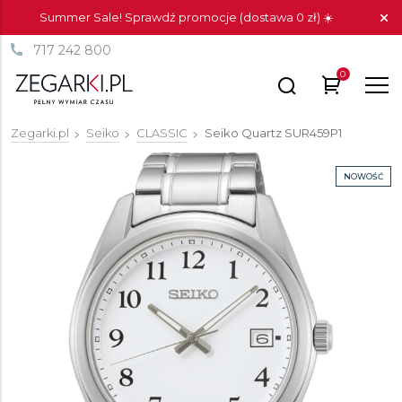
Summer Sale! Sprawdź promocje (dostawa 0 zł) ☀️
717 242 800
0
Zegarki.pl
Seiko
CLASSIC
Seiko Quartz
SUR459P1
NOWOŚĆ