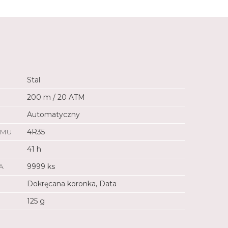
Stal
200 m / 20 ATM
Automatyczny
ZMU
4R35
41 h
A
9999 ks
Dokręcana koronka, Data
125 g