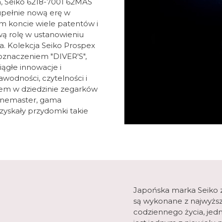
, Seiko 6218-7001 62MAS
upełnie nową erę w
 koncie wiele patentów i
wą rolę w ustanowieniu
. Kolekcja Seiko Prospex
oznaczeniem "DIVER'S",
iągłe innowacje i
wodności, czytelności i
erem w dziedzinie zegarków
inemaster, gama
zyskały przydomki takie
Japońska marka Seiko zn
są wykonane z najwyższ
codziennego życia, jedn