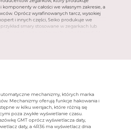
 producentów zegarków, który produkuje
i i komponenty w całości we własnym zakresie, a
ów. Oprócz wyrafinowanych tarcz, wysokiej
opert i innych części, Seiko produkuje we
 przykład smary stosowane w zegarkach lub
e. Gwarantuje to maksymalną jakość produktu i
cji.
o Hattori, urodził się w centrum Tokio w 1860
ku zaledwie 21 lat, założył własną firmę "K.
hurtową i detaliczną sprzedażą zegarków. W 1892
nufakturę zegarów, a później zegarków, którą
ęzyku japońskim termin "Seiko" oznacza
b udany, natomiast "sha" oznacza dom. Jego
iezależnienie się i samodzielna produkcja
to automatyczne mechanizmy, których marka
 i części. Liczba innowacji zegarmistrzowskich,
ów. Mechanizmy oferują funkcje hakowania i
egarków w ciągu ponad 100 lat istnienia jest
stępne w kilku wersjach, które różnią się
ja zadziałała i nadal jest inspiracją. W 1913 roku
cymi poza zwykłe wyświetlanie czasu.
ntował pierwszy japoński zegarek na rękę,
ówkę GMT oprócz wyświetlacza daty,
c nową erę. W 2024 roku marka świętuje 100 lat
tlacz daty, a 4R36 ma wyświetlacz dnia
a rękę z Seiko na tarczy.