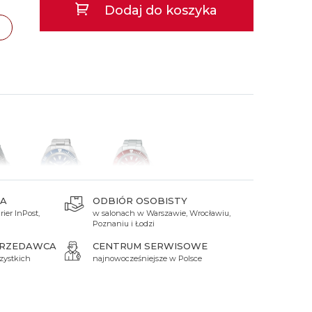
Dodaj do koszyka
 Titanium
Xicorr
Srebrne
Srebrne
Brąz
Niebieskie
Niebieskie
Czarne
Czarne
zawa
TAK
Zielone
Czerwone
cław
TAK
Zielone
ań
TAK
Perłowe
A
ODBIÓR OSOBISTY
ier InPost,
w salonach w Warszawie, Wrocławiu,
zł
2 900 zł
2 900 zł
Poznaniu i Łodzi
PRZEDAWCA
CENTRUM SERWISOWE
zystkich
najnowocześniejsze w Polsce