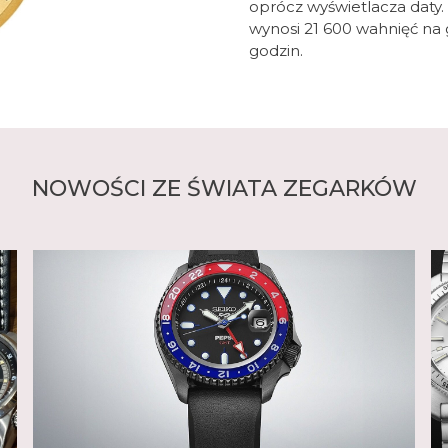
oprócz wyświetlacza daty.
Dostępne w wielu klas
wynosi 21 600 wahnięć na 
łatwo dostosować do sw
godzin.
Seiko oferuje sportowe 
towarzyski Presage, luk
zasilaną energią słonec
automatycznych zegarkó
słoneczną kolekcję Sola
NOWOŚCI ZE ŚWIATA ZEGARKÓW