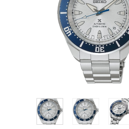
Casio
Militarne
Smartwatch
Garmin
Certina
Lotnicze
Retro
Guess
Citizen
Smartwatch
Hamilt
Retro
Kieszonkowe
Pochodzenie
Polskie
Szwajcarskie
Japońskie
Niemieckie