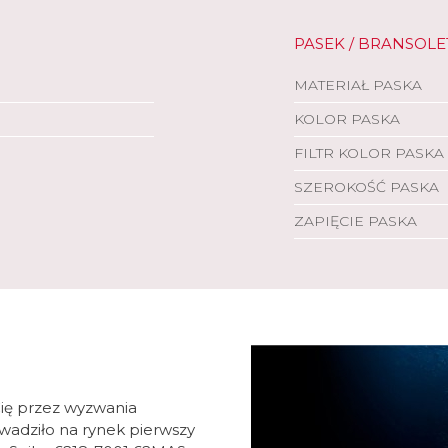
PASEK / BRANSOLE
MATERIAŁ PASKA
KOLOR PASKA
FILTR KOLOR PASKA
SZEROKOŚĆ PASKA
ZAPIĘCIE PASKA
Cię przez wyzwania
owadziło na rynek pierwszy