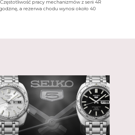
 Częstotliwość pracy mechanizmów z serii 4R
ycznych i nowych wzorach zegarki Seiko można
godzinę, a rezerwa chodu wynosi około 40
ojego stylu życia. W swoim portfolio marka
i wytrzymałe modele z serii Prospex, elegancki i
susową kolekcję King Seiko, sterowaną GPS i
zną kolekcję Astron lub popularną serię
w Seiko 5 Sports lub zasilaną energią
r.