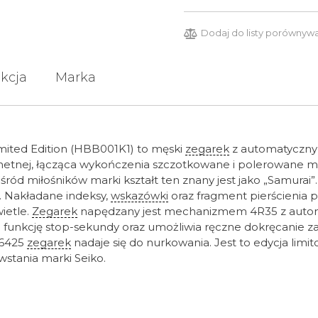
Dodaj do listy porównyw
kcja
Marka
mited Edition (HBB001K1) to męski
zegarek
z automatyczny
chetnej, łącząca wykończenia szczotkowane i polerowane m
Wśród miłośników marki kształt ten znany jest jako „Samurai”
. Nakładane indeksy,
wskazówki
oraz fragment pierścienia
ietle.
Zegarek
napędzany jest mechanizmem 4R35 z autom
funkcję stop-sekundy oraz umożliwia ręczne dokręcanie za 
 6425
zegarek
nadaje się do nurkowania. Jest to edycja lim
wstania marki Seiko.