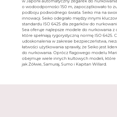
w Japonii automatyczny zegarek do nurkowania
o wodoodporności 150 m, zapoczątkowało to z
podboju podwodnego świata. Seiko ma na swoim
innowacji. Seiko odegrało między innymi kluczo
standardu ISO 6425 dla zegarków do nurkowania
Sea oferuje najlepsze modele do nurkowania z 
które spełniają rygorystyczną normę ISO 6425. C
udoskonalenia w zakresie bezpieczeństwa, nieza
łatwości użytkowania sprawiły, że Seiko jest lid
do nurkowania. Oprócz flagowego modelu Mar
obejmuje wiele innych kultowych modeli, które 
jak Żółwie, Samuraj, Sumo i Kapitan Willard.