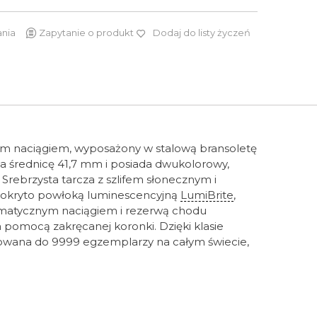
ania
Zapytanie o produkt
Dodaj do listy życzeń
2 900 zł
m naciągiem, wyposażony w stalową bransoletę
a średnicę 41,7 mm i posiada dwukolorowy,
. Srebrzysta tarcza z szlifem słonecznym i
 pokryto powłoką luminescencyjną
LumiBrite
,
atycznym naciągiem i rezerwą chodu
pomocą zakręcanej koronki. Dzięki klasie
itowana do 9999 egzemplarzy na całym świecie,