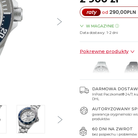
Spinki do mankietów
Luminox
Sterowane radiowo
Sterowane radiowo
Seiko
Boccia
raty
290,00
PLN
od
Mido
Sterowane GPS
Swatch
on
Mondaine
Timex
W MAGAZYNIE
Data dostawy:
ZEGARKI.PL Blue City Wars
1-2 dni
ZEGARKI.PL Sky Tower Wro
ZEGARKI.PL Posnania Pozn
Pokrewne produkty
DARMOWA DOSTAW
InPost Paczkomat® 24/7, kur
2 900 zł
2 600 
DHL
AUTORYZOWANY S
gwarancja oryginalności ws
produktów
60 DNI NA ZWROT
bez pośpiechu i problemów