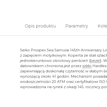
Opis produktu
Parametry
Kole
Seiko Prospex Sea Samurai 145th Anniversary Li
z zapięciem motylkowym. Koperta ze stali szla
jednokierunkowo obrotowy pierścień (
bezel
). 
datownikiem chroniona jest przez
szkło
Hardlex
zapewniającą doskonałą czytelność w słabym św
wynoszącą około 41 godzin. Mechanizm posiada 
wodoszczelności 20 ATM oraz certyfikatowi ISO
wprowadzona na rynek z okazji 145. rocznicy po