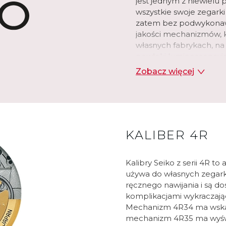
jest jednym z niewielu
wszystkie swoje zegark
zatem bez podwykonawc
jakości mechanizmów, k
własnych fabrykach, na
powłoki luminescencyjn
kontrolę procesu produk
Zobacz więcej
Założyciel Seiko, Kintar
roku. W 1881 roku, w wie
Hattori" zajmującą się 
roku założył własną ma
nazwał "Seikosha". W j
KALIBER 4R
doskonały, minutowy lu
celem było całkowite un
Kalibry Seiko z serii 4R 
wszystkich komponentów
używa do własnych zegark
patentów i pierwszych z
ręcznego nawijania i są do
dowodem na to, że ta wiz
komplikacjami wykraczają
Kintaro Hattori zapreze
Mechanizm 4R34 ma wskaz
Laurel, zapoczątkowują
mechanizm 4R35 ma wyświe
od pierwszego zegarka n