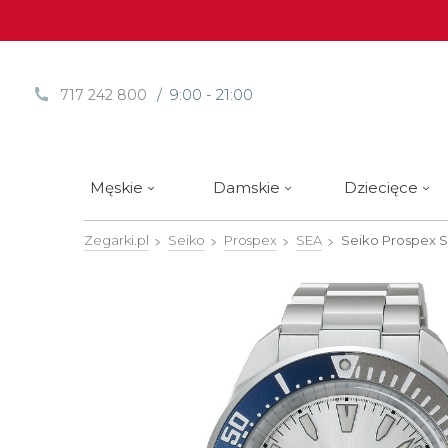
/ 9:00 - 21:00
717 242 800
Męskie
Damskie
Dziecięce
Zegarki.pl
Seiko
Prospex
SEA
Seiko Prospex S
Sprawdź
Sprawdź
Paski | Bransolety
Alpina
Styl / rodzaj zegarka
Styl / rodzaj zegarka
Rotomaty
DOXA
Słow
Nowości
Nowości
Atlantic
Eleganckie
Eleganckie
Edifice
Edycje Limitowane
Edycje Limitowane
Błonie
Klasyczne
Klasyczne
Festina
Wyprzedaż zegarków
Wyprzedaż zegarków
Boccia Titanium
Sportowe
Sportowe
FLIK-F
Calypso
Luksusowe
Luksusowe
Frederi
Candino
Nurkowe
Nurkowe
G-Shoc