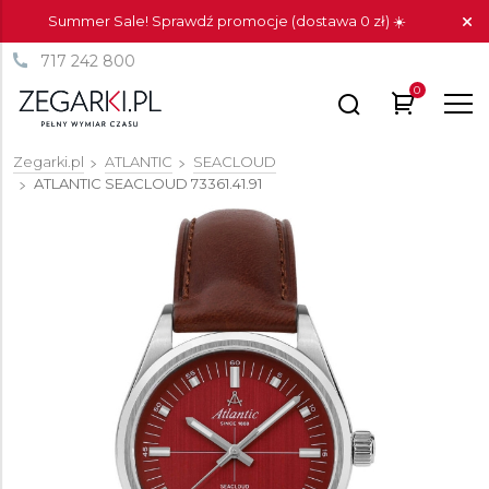
Summer Sale! Sprawdź promocje (dostawa 0 zł) ☀️
717 242 800
0
Zegarki.pl
ATLANTIC
SEACLOUD
ATLANTIC SEACLOUD
73361.41.91