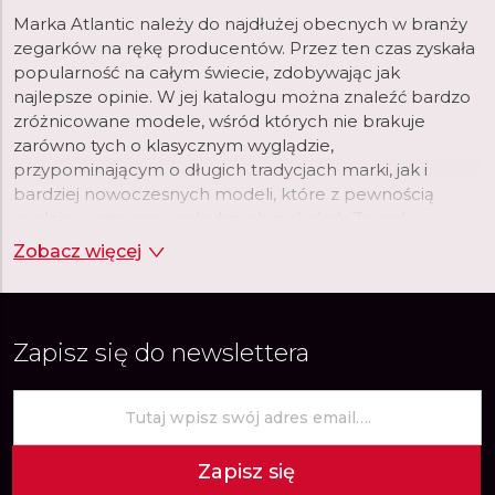
Marka Atlantic należy do najdłużej obecnych w branży
zegarków na rękę producentów. Przez ten czas zyskała
popularność na całym świecie, zdobywając jak
najlepsze opinie. W jej katalogu można znaleźć bardzo
zróżnicowane modele, wśród których nie brakuje
zarówno tych o klasycznym wyglądzie,
przypominającym o długich tradycjach marki, jak i
bardziej nowoczesnych modeli, które z pewnością
spełnią wymagania młodszych pokoleń. Zegarki
szwajcarskie Atlantic to gwarancja najwyższej jakości i
Zobacz więcej
trwałości, za adekwatną do tego cenę.
Zapisz się do newslettera
Zapisz się