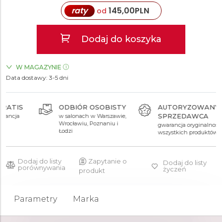
raty
145,00
PLN
od
Dodaj do koszyka
W MAGAZYNIE
Data dostawy:
ZEGARKI.PL Posnania Poznań
3-5 dni
TAK
ODBIÓR OSOBISTY
AUTORYZOWANY
SPRZEDAWCA
w salonach w Warszawie,
Wrocławiu, Poznaniu i
gwarancja oryginalności
Łodzi
wszystkich produktów
Dodaj do listy
Zapytanie o
Dodaj do listy
porównywania
życzeń
produkt
Parametry
Marka