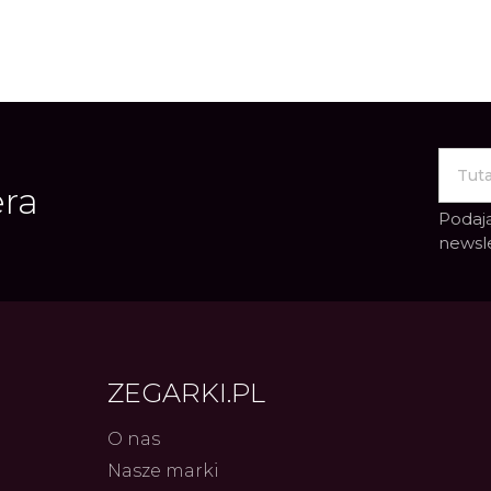
Spinki do mankietów
Luminox
Sterowane radiowo
Sterowane radiowo
Seiko
Boccia
Mido
Sterowane GPS
Swatch
on
Mondaine
Timex
era
Podają
newsl
ZEGARKI.PL
O nas
Nasze marki