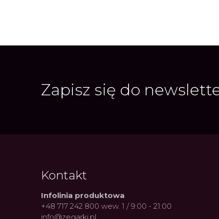
Casio
Militarne
Smartwatch
Garmin
Certina
Lotnicze
Retro
Guess
Citizen
Smartwatch
Hamilt
Retro
Kieszonkowe
Zapisz się do newslett
Pochodzenie
Polskie
Szwajcarskie
Japońskie
Niemieckie
Kontakt
Infolinia produktowa
+48 717 242 800 wew. 1 / 9:00 - 21:00
info@zegarki.pl