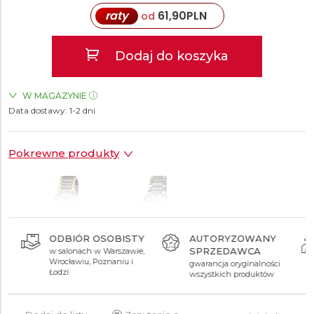
raty
61,90
PLN
od
Dodaj do koszyka
W MAGAZYNIE
Data dostawy:
ZEGARKI.PL Posnania Poznań
1-2 dni
TAK
Pokrewne produkty
ODBIÓR OSOBISTY
AUTORYZOWANY
SPRZEDAWCA
w salonach w Warszawie,
649 zł
539 zł
Wrocławiu, Poznaniu i
gwarancja oryginalności
Łodzi
wszystkich produktów