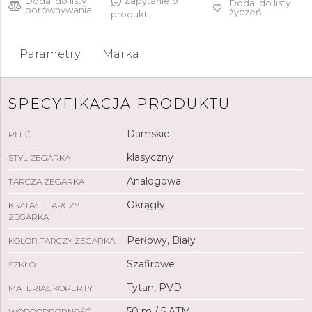
Dodaj do listy
Zapytanie o
Dodaj do listy
porównywania
życzeń
produkt
Parametry
Marka
SPECYFIKACJA PRODUKTU
Damskie
PŁEĆ
klasyczny
STYL ZEGARKA
Analogowa
TARCZA ZEGARKA
Okrągły
KSZTAŁT TARCZY
ZEGARKA
Perłowy, Biały
KOLOR TARCZY ZEGARKA
Szafirowe
SZKŁO
Tytan, PVD
MATERIAŁ KOPERTY
50 m / 5 ATM
WODOODPORNOŚĆ