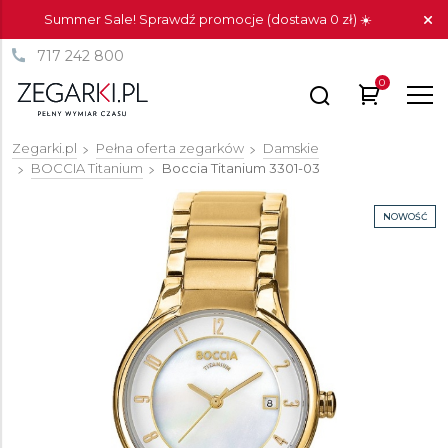
Summer Sale! Sprawdź promocje (dostawa 0 zł) ☀️
717 242 800
0
Zegarki.pl
Pełna oferta zegarków
Damskie
BOCCIA Titanium
Boccia Titanium
3301-03
NOWOŚĆ