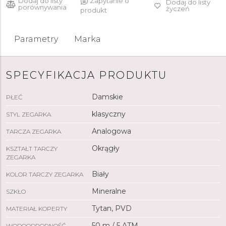
Dodaj do listy
Zapytanie o
Dodaj do listy
porównywania
życzeń
produkt
Parametry
Marka
SPECYFIKACJA PRODUKTU
Damskie
PŁEĆ
klasyczny
STYL ZEGARKA
Analogowa
TARCZA ZEGARKA
Okrągły
KSZTAŁT TARCZY
ZEGARKA
Biały
KOLOR TARCZY ZEGARKA
Mineralne
SZKŁO
Tytan, PVD
MATERIAŁ KOPERTY
50 m / 5 ATM
WODOODPORNOŚĆ