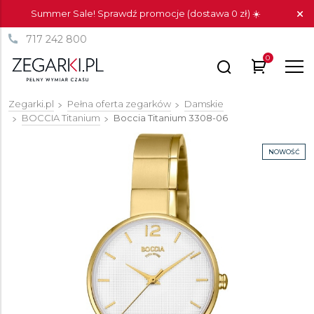
Summer Sale! Sprawdź promocje (dostawa 0 zł) ☀️
717 242 800
0
Zegarki.pl
Pełna oferta zegarków
Damskie
BOCCIA Titanium
Boccia Titanium
3308-06
NOWOŚĆ