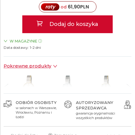
raty
61,90
PLN
od
Dodaj do koszyka
W MAGAZYNIE
Data dostawy:
ZEGARKI.PL Posnania Poznań
1-2 dni
TAK
Pokrewne produkty
ODBIÓR OSOBISTY
AUTORYZOWANY
SPRZEDAWCA
w salonach w Warszawie,
569 zł
342 zł
419 zł
Wrocławiu, Poznaniu i
gwarancja oryginalności
Łodzi
wszystkich produktów