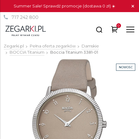
Summer Sale! Sprawdź promocje (dostawa 0 zł) ☀️
717 242 800
0
Zegarki.pl
Pełna oferta zegarków
Damskie
BOCCIA Titanium
Boccia Titanium
3381-01
NOWOŚĆ