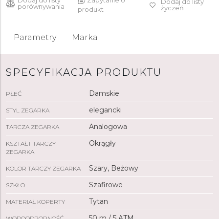
Dodaj do listy
Zapytanie o
Dodaj do listy
porównywania
życzeń
produkt
Parametry
Marka
SPECYFIKACJA PRODUKTU
Damskie
PŁEĆ
elegancki
STYL ZEGARKA
Analogowa
TARCZA ZEGARKA
Okrągły
KSZTAŁT TARCZY
ZEGARKA
Szary, Beżowy
KOLOR TARCZY ZEGARKA
Szafirowe
SZKŁO
Tytan
MATERIAŁ KOPERTY
50 m / 5 ATM
WODOODPORNOŚĆ