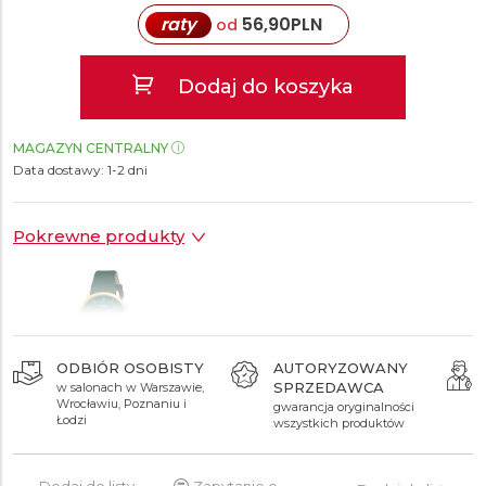
raty
56,90
PLN
od
Dodaj do koszyka
MAGAZYN CENTRALNY
Data dostawy:
1-2 dni
Pokrewne produkty
ODBIÓR OSOBISTY
AUTORYZOWANY
SPRZEDAWCA
w salonach w Warszawie,
619 zł
Wrocławiu, Poznaniu i
gwarancja oryginalności
Łodzi
wszystkich produktów