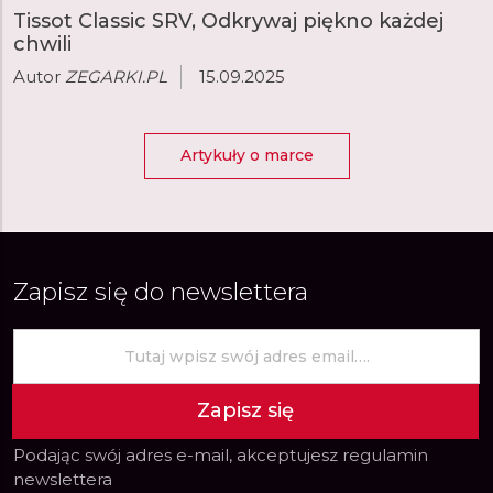
Tissot Classic SRV, Odkrywaj piękno każdej
chwili
Autor
ZEGARKI.PL
15.09.2025
Artykuły o marce
Zapisz się do newslettera
Zapisz się
Podając swój adres e-mail, akceptujesz
regulamin
newslettera