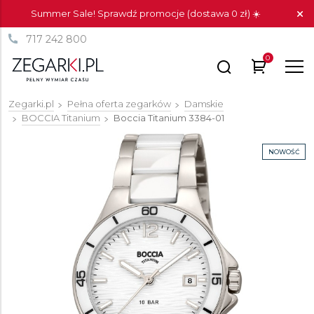
Summer Sale! Sprawdź promocje (dostawa 0 zł) ☀️
717 242 800
0
Zegarki.pl
Pełna oferta zegarków
Damskie
BOCCIA Titanium
Boccia Titanium
3384-01
NOWOŚĆ