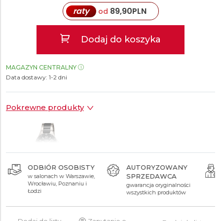
raty
89,90
PLN
od
Dodaj do koszyka
MAGAZYN CENTRALNY
Data dostawy:
1-2 dni
Pokrewne produkty
ODBIÓR OSOBISTY
AUTORYZOWANY
SPRZEDAWCA
w salonach w Warszawie,
899 zł
Wrocławiu, Poznaniu i
gwarancja oryginalności
Łodzi
wszystkich produktów