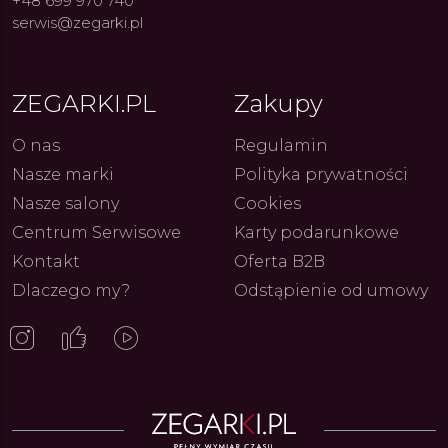
+48 699 970 740
serwis@zegarki.pl
ZEGARKI.PL
Zakupy
O nas
Regulamin
ue Constant: Pasja,
Fenomen marki Festina. Od
Alpina
ja i Dostępny Luksus z
kolarskich pasji do ikonicznych
Chron
Nasze marki
Polityka prywatności
Genewy
kolekcji zegarków
Angels
27.07.2026
4.08.2026
ARKI.PL
Autor
ZEGARKI.PL
Autor
ZE
Nasze salony
Cookies
pierw
z przy
Centrum Serwisowe
Karty podarunkowe
Kontakt
Oferta B2B
Dlaczego my?
Odstąpienie od umowy