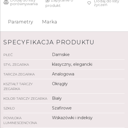
Dodaj do listy
Zapytanie o
Dodaj do listy
porównywania
życzeń
produkt
Parametry
Marka
SPECYFIKACJA PRODUKTU
Damskie
PŁEĆ
klasyczny, elegancki
STYL ZEGARKA
Analogowa
TARCZA ZEGARKA
Okrągły
KSZTAŁT TARCZY
ZEGARKA
Biały
KOLOR TARCZY ZEGARKA
Szafirowe
SZKŁO
Wskazówki i indeksy
POWŁOKA
LUMINESCENCYJNA