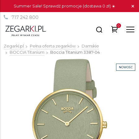
Summer Sale! Sprawdź promocje (dostawa 0 zł) ☀️
717 242 800
0
Zegarki.pl
Pełna oferta zegarków
Damskie
BOCCIA Titanium
Boccia Titanium
3387-04
NOWOŚĆ