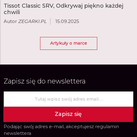
Tissot Classic SRV, Odkrywaj piękno każdej
chwili
Autor
ZEGARKI.PL
15.09.2025
Artykuły o marce
Zapisz się do newslettera
Zapisz się
Podając swój adres e-mail, akceptujesz
regulamin
newslettera