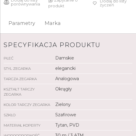
Dodaj do listy
Zapytanie o
Dodaj do listy
porównywania
życzeń
produkt
Parametry
Marka
SPECYFIKACJA PRODUKTU
Damskie
PŁEĆ
elegancki
STYL ZEGARKA
Analogowa
TARCZA ZEGARKA
Okrągły
KSZTAŁT TARCZY
ZEGARKA
Zielony
KOLOR TARCZY ZEGARKA
Szafirowe
SZKŁO
Tytan, PVD
MATERIAŁ KOPERTY
30 m / 3 ATM
WODOODPORNOŚĆ