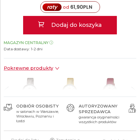
raty
61,90
PLN
od
Dodaj do koszyka
MAGAZYN CENTRALNY
Data dostawy:
1-2 dni
Pokrewne produkty
ODBIÓR OSOBISTY
AUTORYZOWANY
SPRZEDAWCA
w salonach w Warszawie,
539 zł
649 zł
377 zł
Wrocławiu, Poznaniu i
gwarancja oryginalności
Łodzi
wszystkich produktów