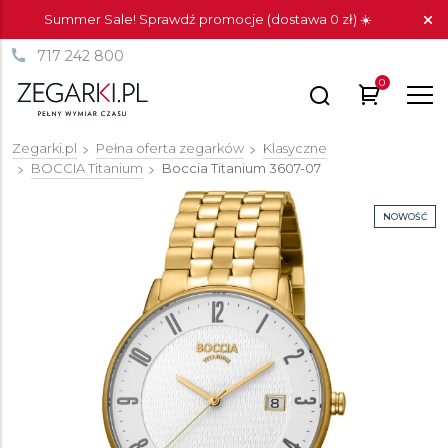
Summer Sale! Sprawdź promocje (dostawa 0 zł) ☀️
717 242 800
0
Zegarki.pl
Pełna oferta zegarków
Klasyczne
BOCCIA Titanium
Boccia Titanium
3607-07
NOWOŚĆ