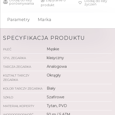
Dodaj do listy
Zapytanie o
Dodaj do listy
porównywania
życzeń
produkt
Parametry
Marka
SPECYFIKACJA PRODUKTU
Męskie
PŁEĆ
klasyczny
STYL ZEGARKA
Analogowa
TARCZA ZEGARKA
Okrągły
KSZTAŁT TARCZY
ZEGARKA
Biały
KOLOR TARCZY ZEGARKA
Szafirowe
SZKŁO
Tytan, PVD
MATERIAŁ KOPERTY
50 m / 5 ATM
WODOODPORNOŚĆ