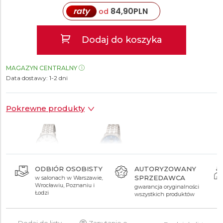
raty
84,90
PLN
od
Dodaj do koszyka
MAGAZYN CENTRALNY
Data dostawy:
1-2 dni
Pokrewne produkty
ODBIÓR OSOBISTY
AUTORYZOWANY
SPRZEDAWCA
w salonach w Warszawie,
699 zł
739 zł
Wrocławiu, Poznaniu i
gwarancja oryginalności
Łodzi
wszystkich produktów