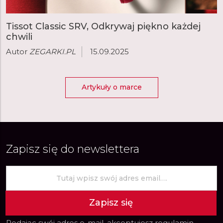
Tissot Classic SRV, Odkrywaj piękno każdej
chwili
Autor
ZEGARKI.PL
15.09.2025
Artykuły o marce
Zapisz się do newslettera
Zapisz się
Podając swój adres e-mail, akceptujesz
regulamin