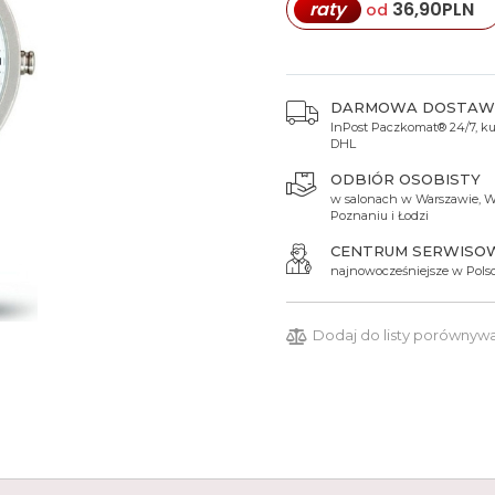
raty
36,90
PLN
od
Spinki do mankietów
Luminox
Sterowane radiowo
Sterowane radiowo
Seiko
Boccia
Mido
Sterowane GPS
Swatch
on
Mondaine
Timex
DARMOWA DOSTAW
InPost Paczkomat® 24/7, kur
DHL
ODBIÓR OSOBISTY
w salonach w Warszawie, W
Poznaniu i Łodzi
CENTRUM SERWISO
najnowocześniejsze w Pols
Dodaj do listy porównyw