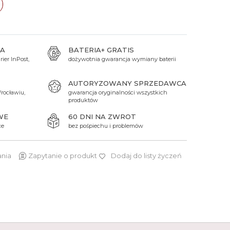
 Titanium
Xicorr
Srebrne
Srebrne
Brąz
Niebieskie
Niebieskie
Czarne
Czarne
A
BATERIA+ GRATIS
Zielone
Czerwone
ier InPost,
dożywotnia gwarancja wymiany baterii
Zielone
AUTORYZOWANY SPRZEDAWCA
Perłowe
rocławiu,
gwarancja oryginalności wszystkich
produktów
WE
60 DNI NA ZWROT
ce
bez pośpiechu i problemów
ania
Zapytanie o produkt
Dodaj do listy życzeń
369 zł