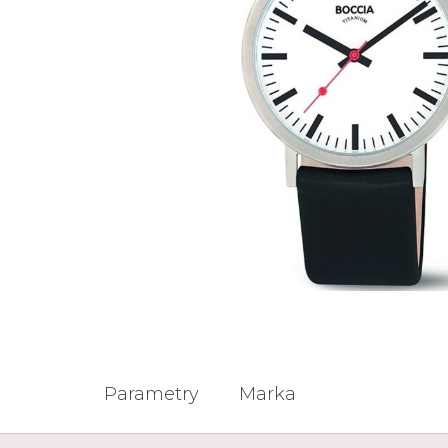
Casio
Militarne
Smartwatch
Garmin
Certina
Lotnicze
Retro
Guess
Citizen
Smartwatch
Hamilt
Retro
Kieszonkowe
Pochodzenie
Polskie
Szwajcarskie
Japońskie
Niemieckie
Parametry
Marka