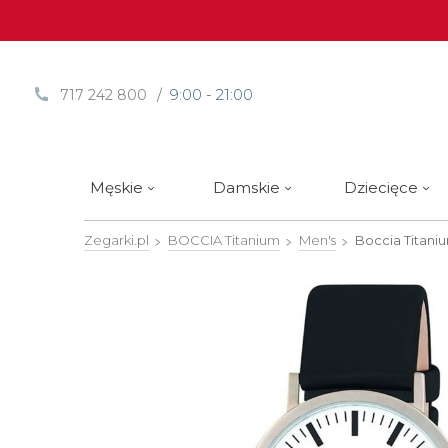
/ 9:00 - 21:00
717 242 800
Męskie
Damskie
Dziecięce
Zegarki.pl
BOCCIA Titanium
Men's
Boccia Titani
Sprawdź
Sprawdź
Paski | Bransolety
Alpina
Styl / rodzaj zegarka
Styl / rodzaj zegarka
Rotomaty
DOXA
Słow
Nowości
Nowości
Atlantic
Eleganckie
Eleganckie
Edifice
Edycje Limitowane
Edycje Limitowane
Błonie
Klasyczne
Klasyczne
Festina
Wyprzedaż zegarków
Wyprzedaż zegarków
Boccia Titanium
Sportowe
Sportowe
FLIK-F
Calypso
Luksusowe
Luksusowe
Frederi
Candino
Nurkowe
Nurkowe
G-Shoc