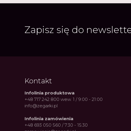
Zapisz się do newslett
Kontakt
Infolinia produktowa
+48 717 242 800 wew. 1 / 9:00 - 21:00
info@zegarki.pl
Infolinia zamówienia
+48 693 050 560 / 7:30 - 15:30