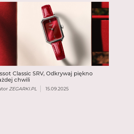
issot Classic SRV, Odkrywaj piękno
ażdej chwili
utor
ZEGARKI.PL
15.09.2025