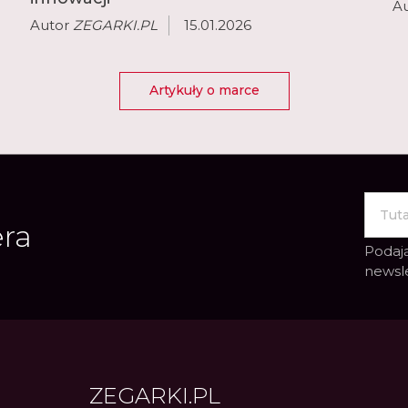
A
Autor
ZEGARKI.PL
15.01.2026
Artykuły o marce
era
Podają
newsl
ZEGARKI.PL