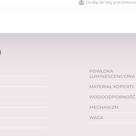
Dodaj do listy porównyw
U
POWŁOKA
LUMINESCENCYJNA
MATERIAŁ KOPERTY
WODOODPORNOŚĆ
MECHANIZM
WAGA