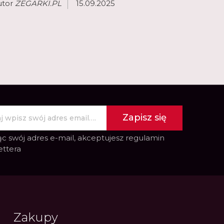
utor
ZEGARKI.PL
15.09.2025
Zapisz się
c swój adres e-mail, akceptujesz
regulamin
ettera
Zakupy