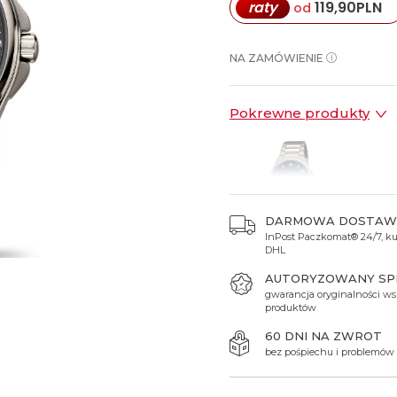
raty
119,90
PLN
od
Spinki do mankietów
Luminox
Sterowane radiowo
Sterowane radiowo
Seiko
Boccia
Mido
Sterowane GPS
Swatch
NA ZAMÓWIENIE
on
Mondaine
Timex
Pokrewne produkty
DARMOWA DOSTAW
InPost Paczkomat® 24/7, kur
1 199 zł
DHL
AUTORYZOWANY S
gwarancja oryginalności ws
produktów
60 DNI NA ZWROT
bez pośpiechu i problemów