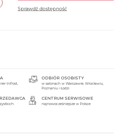
 Titanium
Xicorr
Srebrne
Srebrne
Brąz
Sprawdź dostępność
Niebieskie
Niebieskie
Czarne
Czarne
Zielone
Czerwone
Zielone
Perłowe
A
ODBIÓR OSOBISTY
ier InPost,
w salonach w Warszawie, Wrocławiu,
Poznaniu i Łodzi
PRZEDAWCA
CENTRUM SERWISOWE
zystkich
najnowocześniejsze w Polsce