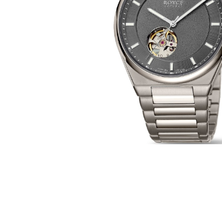
Casio
Militarne
Smartwatch
Garmin
Certina
Lotnicze
Retro
Guess
Citizen
Smartwatch
Hamilt
Retro
Kieszonkowe
Pochodzenie
Polskie
Szwajcarskie
Japońskie
Niemieckie