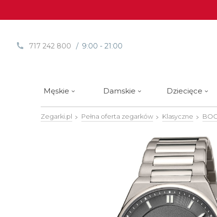
/ 9:00 - 21:00
717 242 800
Męskie
Damskie
Dziecięce
Zegarki.pl
Pełna oferta zegarków
Klasyczne
BOCC
Sprawdź
Sprawdź
Paski | Bransolety
Alpina
Styl / rodzaj zegarka
Styl / rodzaj zegarka
Rotomaty
DOXA
Słow
Nowości
Nowości
Atlantic
Eleganckie
Eleganckie
Edifice
Edycje Limitowane
Edycje Limitowane
Błonie
Klasyczne
Klasyczne
Festina
Wyprzedaż zegarków
Wyprzedaż zegarków
Boccia Titanium
Sportowe
Sportowe
FLIK-F
Calypso
Luksusowe
Luksusowe
Frederi
Candino
Nurkowe
Nurkowe
G-Shoc