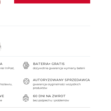
 Titanium
Xicorr
Srebrne
Srebrne
Brąz
Niebieskie
Niebieskie
ań
TAK
Czarne
Czarne
Zielone
Czerwone
Zielone
Perłowe
A
BATERIA+ GRATIS
ier InPost,
dożywotnia gwarancja wymiany baterii
AUTORYZOWANY SPRZEDAWCA
rocławiu,
gwarancja oryginalności wszystkich
produktów
WE
60 DNI NA ZWROT
ce
bez pośpiechu i problemów