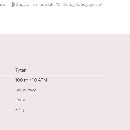
ania
Zapytanie o produkt
Dodaj do listy życzeń
619 zł
Tytan
100 m / 10 ATM
Kwarcowy
Data
37 g