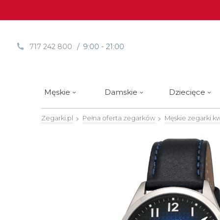
/ 9:00 - 21:00
717 242 800
Męskie
Damskie
Dziecięce
Zegarki.pl
Pełna oferta zegarków
Męskie zegarki 
Sprawdź
Sprawdź
Paski | Bransolety
Alpina
Styl / rodzaj zegarka
Styl / rodzaj zegarka
Rotomaty
DOXA
Słow
Nowości
Nowości
Atlantic
Eleganckie
Eleganckie
Edifice
Edycje Limitowane
Edycje Limitowane
Błonie
Klasyczne
Klasyczne
Festina
Wyprzedaż zegarków
Wyprzedaż zegarków
Boccia Titanium
Sportowe
Sportowe
FLIK-F
Calypso
Luksusowe
Luksusowe
Frederi
Candino
Nurkowe
Nurkowe
G-Shoc