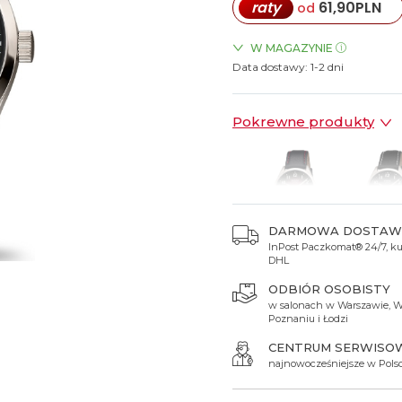
raty
61,90
PLN
od
Spinki do mankietów
Luminox
Sterowane radiowo
Sterowane radiowo
Seiko
Boccia
Mido
Sterowane GPS
Swatch
W MAGAZYNIE
Data dostawy:
ZEGARKI.PL Posnania Pozn
1-2 dni
on
Mondaine
Timex
Pokrewne produkty
DARMOWA DOSTAW
InPost Paczkomat® 24/7, kur
619 zł
619 zł
DHL
ODBIÓR OSOBISTY
w salonach w Warszawie, W
Poznaniu i Łodzi
CENTRUM SERWISO
najnowocześniejsze w Pols