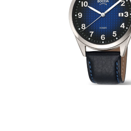
Casio
Militarne
Smartwatch
Garmin
Certina
Lotnicze
Retro
Guess
Citizen
Smartwatch
Hamilt
Retro
Kieszonkowe
Pochodzenie
Polskie
Szwajcarskie
Japońskie
Niemieckie