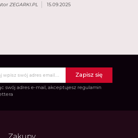
utor
ZEGARKI.PL
15.09.2025
Zapisz się
c swój adres e-mail, akceptujesz
regulamin
ettera
Zakupy