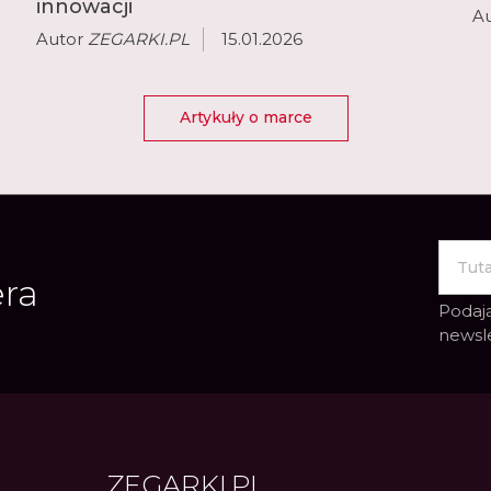
innowacji
A
Autor
ZEGARKI.PL
15.01.2026
Artykuły o marce
era
Podają
newsl
ZEGARKI.PL