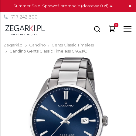
Summer Sale! Sprawdź promocje (dostawa 0 zł) ☀️
717 242 800
0
Zegarki.pl
Candino
Gents Classic Timeless
Candino Gents Classic Timeless
C4621/C