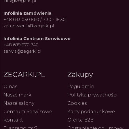
info@zegarki.pl
Infolinia zamówienia
+48 693 050 560 / 7:30 - 15:30
zamowienia@zegarki.pl
Infolinia Centrum Serwisowe
+48 699 970 740
serwis@zegarki.pl
ZEGARKI.PL
Zakupy
ue Constant: Pasja,
Fenomen marki Festina. Od
Alpina
O nas
Regulamin
ja i Dostępny Luksus z
kolarskich pasji do ikonicznych
Chron
Nasze marki
Polityka prywatności
Genewy
kolekcji zegarków
Angels
27.07.2026
4.08.2026
ARKI.PL
Autor
ZEGARKI.PL
Autor
ZE
pierw
Nasze salony
Cookies
z przy
Centrum Serwisowe
Karty podarunkowe
Kontakt
Oferta B2B
Dlaczego my?
Odstąpienie od umowy