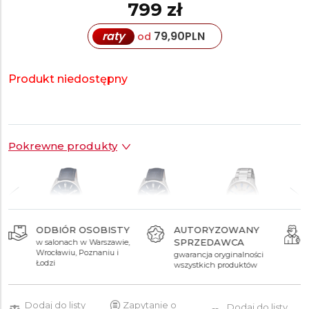
799 zł
raty
79,90
PLN
od
Produkt niedostępny
Pokrewne produkty
ODBIÓR OSOBISTY
AUTORYZOWANY
SPRZEDAWCA
w salonach w Warszawie,
629 zł
689 zł
1 259 zł
Wrocławiu, Poznaniu i
gwarancja oryginalności
Łodzi
wszystkich produktów
Dodaj do listy
Zapytanie o
Dodaj do listy