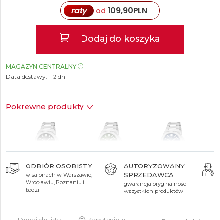
raty
109,90
PLN
od
Dodaj do koszyka
MAGAZYN CENTRALNY
Data dostawy:
1-2 dni
Pokrewne produkty
ODBIÓR OSOBISTY
AUTORYZOWANY
SPRZEDAWCA
w salonach w Warszawie,
1 099 zł
1 099 zł
1 099 zł
Wrocławiu, Poznaniu i
gwarancja oryginalności
Łodzi
wszystkich produktów
Dodaj do listy
Zapytanie o