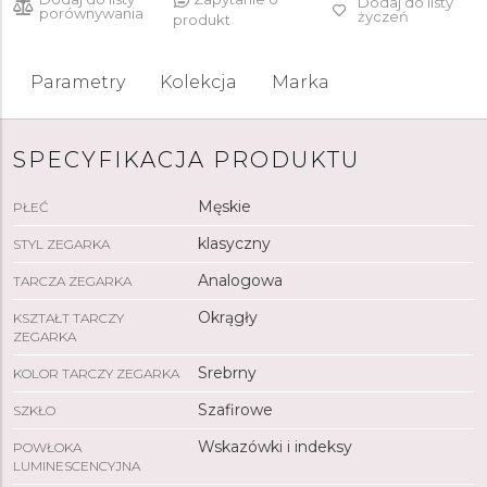
Dodaj do listy
porównywania
życzeń
produkt
Parametry
Kolekcja
Marka
SPECYFIKACJA PRODUKTU
Męskie
PŁEĆ
klasyczny
STYL ZEGARKA
Analogowa
TARCZA ZEGARKA
Okrągły
KSZTAŁT TARCZY
ZEGARKA
Srebrny
KOLOR TARCZY ZEGARKA
Szafirowe
SZKŁO
Wskazówki i indeksy
POWŁOKA
LUMINESCENCYJNA