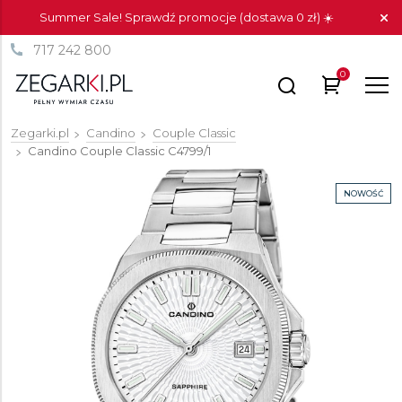
Summer Sale! Sprawdź promocje (dostawa 0 zł) ☀️
717 242 800
0
Zegarki.pl
Candino
Couple Classic
Candino Couple Classic
C4799/1
NOWOŚĆ