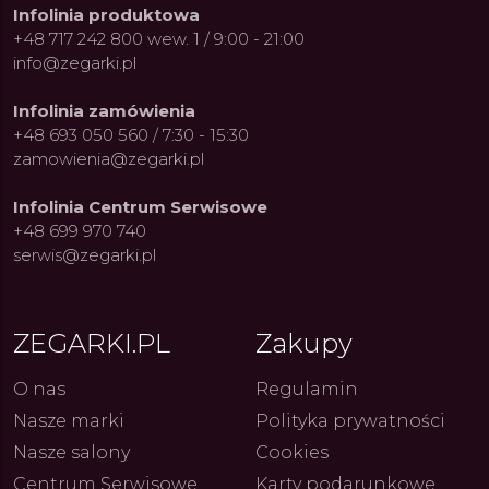
Infolinia produktowa
+48 717 242 800 wew. 1 / 9:00 - 21:00
info@zegarki.pl
Infolinia zamówienia
+48 693 050 560 / 7:30 - 15:30
zamowienia@zegarki.pl
Infolinia Centrum Serwisowe
+48 699 970 740
serwis@zegarki.pl
ue Constant: Pasja,
Fenomen marki Festina. Od
Alpina
ZEGARKI.PL
Zakupy
ja i Dostępny Luksus z
kolarskich pasji do ikonicznych
Chron
Genewy
kolekcji zegarków
Angels
27.07.2026
4.08.2026
ARKI.PL
Autor
ZEGARKI.PL
Autor
ZE
pierw
O nas
Regulamin
z przy
Nasze marki
Polityka prywatności
Nasze salony
Cookies
Centrum Serwisowe
Karty podarunkowe