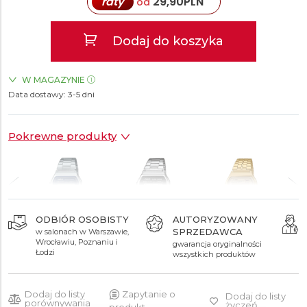
raty
29,90
PLN
od
Dodaj do koszyka
W MAGAZYNIE
Data dostawy:
ZEGARKI.PL Blue City Warszawa
3-5 dni
TAK
Pokrewne produkty
ODBIÓR OSOBISTY
AUTORYZOWANY
SPRZEDAWCA
w salonach w Warszawie,
199 zł
229 zł
296 zł
Wrocławiu, Poznaniu i
gwarancja oryginalności
Łodzi
wszystkich produktów
Dodaj do listy
Zapytanie o
Dodaj do listy
porównywania
życzeń