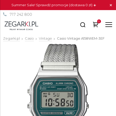
Summer Sale! Sprawdź promocje (dostawa 0 zł) ☀️
717 242 800
0
Zegarki.pl
Casio
Vintage
Casio Vintage
A158WEM-3EF