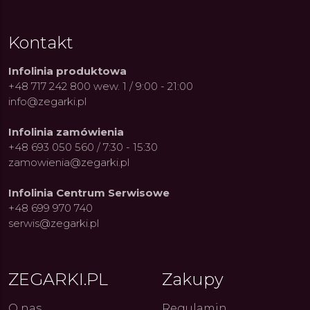
Kontakt
Infolinia produktowa
+48 717 242 800 wew. 1 / 9:00 - 21:00
info@zegarki.pl
Infolinia zamówienia
+48 693 050 560 / 7:30 - 15:30
zamowienia@zegarki.pl
Infolinia Centrum Serwisowe
+48 699 970 740
serwis@zegarki.pl
ue Constant: Pasja,
Fenomen marki Festina. Od
Alpina
ZEGARKI.PL
Zakupy
ja i Dostępny Luksus z
kolarskich pasji do ikonicznych
Chron
Genewy
kolekcji zegarków
Angels
27.07.2026
4.08.2026
ARKI.PL
Autor
ZEGARKI.PL
Autor
ZE
pierw
O nas
Regulamin
z przy