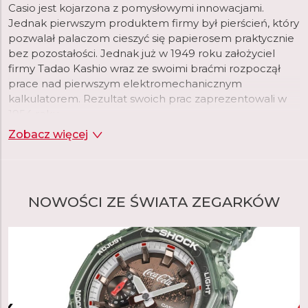
Casio jest kojarzona z pomysłowymi innowacjami.
Jednak pierwszym produktem firmy był pierścień, który
pozwalał palaczom cieszyć się papierosem praktycznie
bez pozostałości. Jednak już w 1949 roku założyciel
firmy Tadao Kashio wraz ze swoimi braćmi rozpoczął
prace nad pierwszym elektromechanicznym
kalkulatorem. Rezultat swoich prac zaprezentowali w
1954 roku.
Zobacz więcej
Dwadzieścia lat później, gdy firma rozszerzała swoje
portfolio, wybór padł na zegarki na rękę, które w tym
czasie przechodziły rewolucję wraz z pojawieniem się
technologii kwarcowej. To właśnie na nią, w połączeniu
NOWOŚCI ZE ŚWIATA ZEGARKÓW
z cyfrowym wyświetlaniem czasu, początkowo
postawiła firma Casio. Firma postrzegała tę kombinację
jako okazję do wykorzystania swojej zaawansowanej
technologii układów scalonych opracowanej specjalnie
dla kalkulatorów. W rezultacie pierwszy Casiotron był
również pierwszym zegarkiem z automatycznym
kalendarzem, który prawidłowo ustawiał datę w
krótszych i dłuższych miesiącach. Wkrótce potem