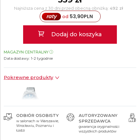
Najniższa cena z 30 dni przed obecną obniżką:
492 zł
raty
53,90
PLN
od
Dodaj do koszyka
MAGAZYN CENTRALNY
Data dostawy:
1-2 tygodnie
Pokrewne produkty
ODBIÓR OSOBISTY
AUTORYZOWANY
SPRZEDAWCA
w salonach w Warszawie,
499 zł
Wrocławiu, Poznaniu i
gwarancja oryginalności
Łodzi
wszystkich produktów