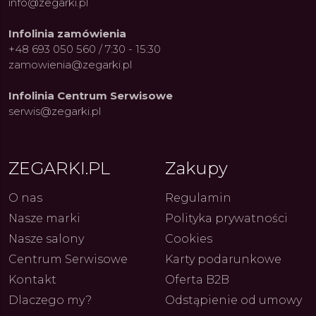
info@zegarki.pl
Infolinia zamówienia
+48 693 050 560 / 7:30 - 15:30
zamowienia@zegarki.pl
Infolinia Centrum Serwisowe
serwis@zegarki.pl
ZEGARKI.PL
Zakupy
ue Constant: Pasja,
Fenomen marki Festina. Od
Alpina
O nas
Regulamin
ja i Dostępny Luksus z
kolarskich pasji do ikonicznych
Chron
Nasze marki
Polityka prywatności
Genewy
kolekcji zegarków
Angels
27.07.2026
4.08.2026
ARKI.PL
Autor
ZEGARKI.PL
Autor
ZE
pierw
Nasze salony
Cookies
z przy
Centrum Serwisowe
Karty podarunkowe
Kontakt
Oferta B2B
Dlaczego my?
Odstąpienie od umowy