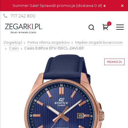
Summer Sale! Sprawdź promocje (dostawa 0 zł) ☀️
717 242 800
0
Zegarki.pl
Pełna oferta zegarków
Męskie zegarki kwarcowe
Casio
Casio Edifice
EFV-150CL-2AVUEF
PROMOCJA