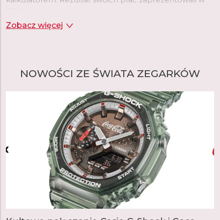
1954 roku.
Zobacz więcej
Dwadzieścia lat później, gdy firma rozszerzała swoje
portfolio, wybór padł na zegarki na rękę, które w tym
czasie przechodziły rewolucję wraz z pojawieniem się
technologii kwarcowej. To właśnie na nią, w połączeniu
NOWOŚCI ZE ŚWIATA ZEGARKÓW
z cyfrowym wyświetlaniem czasu, początkowo
postawiła firma Casio. Firma postrzegała tę kombinację
jako okazję do wykorzystania swojej zaawansowanej
technologii układów scalonych opracowanej specjalnie
dla kalkulatorów. W rezultacie pierwszy Casiotron był
również pierwszym zegarkiem z automatycznym
kalendarzem, który prawidłowo ustawiał datę w
krótszych i dłuższych miesiącach. Wkrótce potem
zegarki Casio otrzymały inne zaawansowane funkcje,
takie jak wieczny kalendarz z poprawną funkcją lat
przestępnych, stoper, czas światowy i wiele innych. Ale
innowacje pojawiły się również w innych obszarach: po
raz pierwszy Casio zastosowało plastik w obudowie
zegarka, aw 1983 roku firma wprowadziła pierwszy