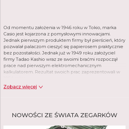
Od momentu założenia w 1946 roku w Tokio, marka
Casio jest kojarzona z pomysłowymi innowacjami.
Jednak pierwszym produktem firmy był pierścień, który
pozwalał palaczom cieszyć się papierosem praktycznie
bez pozostałości. Jednak już w 1949 roku założyciel
firmy Tadao Kashio wraz ze swoimi braćmi rozpoczął
prace nad pierwszym elektromechanicznym
kalkulatorem. Rezultat swoich prac zaprezentowali w
1954 roku.
Zobacz więcej
Dwadzieścia lat później, gdy firma rozszerzała swoje
portfolio, wybór padł na zegarki na rękę, które w tym
czasie przechodziły rewolucję wraz z pojawieniem się
technologii kwarcowej. To właśnie na nią, w połączeniu
NOWOŚCI ZE ŚWIATA ZEGARKÓW
z cyfrowym wyświetlaniem czasu, początkowo
postawiła firma Casio. Firma postrzegała tę kombinację
jako okazję do wykorzystania swojej zaawansowanej