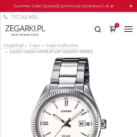
Summer Sale! Sprawdź promocje (dostawa 0 zł) ☀️
717 242 800
0
Zegarki.pl
Casio
Casio Collection
CASIO CASIO MTP/LTP
LTP-1302PD-7A1VEG