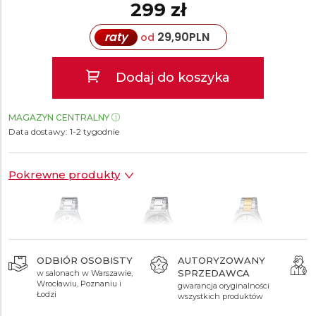
299 zł
raty
29,90
PLN
od
Dodaj do koszyka
MAGAZYN CENTRALNY
Data dostawy:
1-2 tygodnie
Pokrewne produkty
ODBIÓR OSOBISTY
AUTORYZOWANY
SPRZEDAWCA
w salonach w Warszawie,
299 zł
299 zł
349 zł
Wrocławiu, Poznaniu i
gwarancja oryginalności
Łodzi
wszystkich produktów