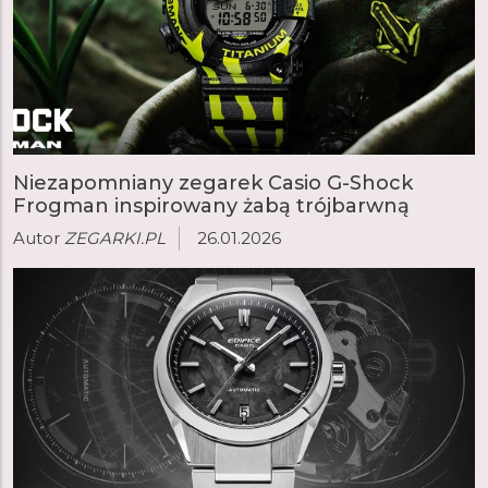
Niezapomniany zegarek Casio G-Shock
Frogman inspirowany żabą trójbarwną
Autor
ZEGARKI.PL
26.01.2026