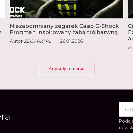
analogowych modeli Cas
Edifice, outdoorowy Pr
Vintage i sterowane r
Niezapomniany zegarek Casio G-Shock
C
z
Frogman inspirowany żabą trójbarwną
E
a
Autor
ZEGARKI.PL
26.01.2026
A
Artykuły o marce
era
Podają
newsl