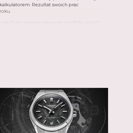
alkulatorem. Rezultat swoich prac
roku.
, gdy firma rozszerzała swoje portfolio, wybór
, które w tym czasie przechodziły rewolucję wraz
ologii kwarcowej. To właśnie na nią, w
 wyświetlaniem czasu, początkowo postawiła
rzegała tę kombinację jako okazję do
aawansowanej technologii układów scalonych
dla kalkulatorów. W rezultacie pierwszy
 pierwszym zegarkiem z automatycznym
idłowo ustawiał datę w krótszych i dłuższych
tem zegarki Casio otrzymały inne
takie jak wieczny kalendarz z poprawną funkcją
r, czas światowy i wiele innych. Ale innowacje
innych obszarach: po raz pierwszy Casio
obudowie zegarka, aw 1983 roku firma
naprawdę odporny na wstrząsy zegarek G-Shock.
 jednym z filarów oferty marki. Inne obejmują
G, klasyczną gamę obejmującą szereg