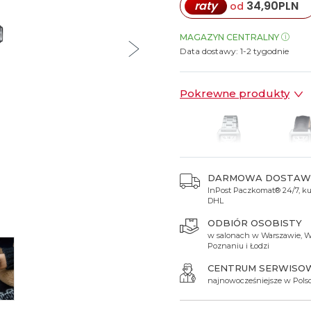
raty
34,90
PLN
od
Spinki do mankietów
Luminox
Sterowane radiowo
Sterowane radiowo
Seiko
Boccia
Mido
Sterowane GPS
Swatch
MAGAZYN CENTRALNY
Data dostawy:
1-2 tygodnie
on
Mondaine
Timex
Pokrewne produkty
DARMOWA DOSTAW
InPost Paczkomat® 24/7, kur
349 zł
349 zł
DHL
ODBIÓR OSOBISTY
w salonach w Warszawie, W
Poznaniu i Łodzi
CENTRUM SERWISO
najnowocześniejsze w Pols