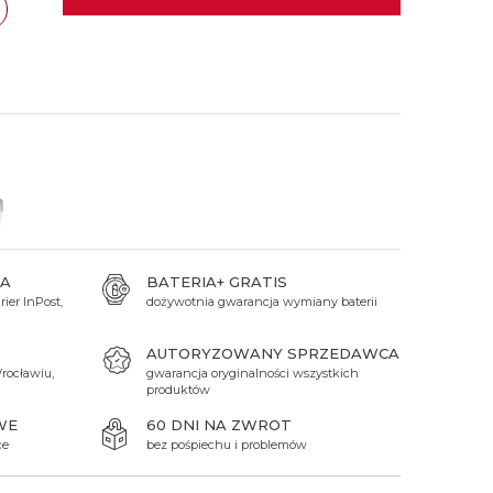
 Titanium
Xicorr
Srebrne
Srebrne
Brąz
Niebieskie
Niebieskie
Czarne
Czarne
Zielone
Czerwone
Zielone
Perłowe
A
BATERIA+ GRATIS
ier InPost,
dożywotnia gwarancja wymiany baterii
AUTORYZOWANY SPRZEDAWCA
rocławiu,
gwarancja oryginalności wszystkich
produktów
WE
60 DNI NA ZWROT
ce
bez pośpiechu i problemów