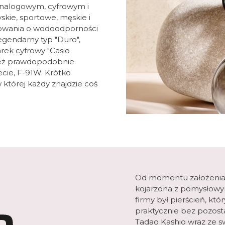
nalogowym, cyfrowym i
kie, sportowe, męskie i
kowania o wodoodporności
egendarny typ "Duro",
rek cyfrowy "Casio
ież prawdopodobnie
ecie, F-91W. Krótko
 której każdy znajdzie coś
Od momentu założenia w
kojarzona z pomysłowy
firmy był pierścień, kt
praktycznie bez pozosta
Tadao Kashio wraz ze s