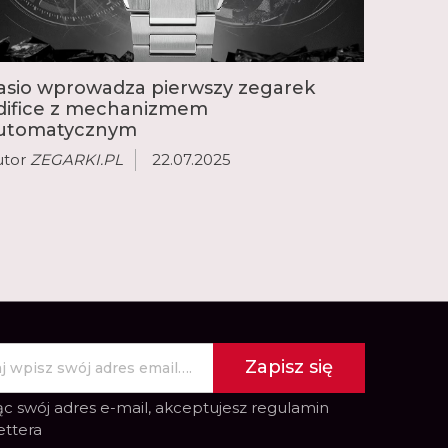
io Collection, zorientowane na sport modele
o Trek, damski zegarek Sheen, gamę retro
adiowo modele Wave Ceptor.
asio wprowadza pierwszy zegarek
difice z mechanizmem
utomatycznym
utor
ZEGARKI.PL
22.07.2025
Zapisz się
c swój adres e-mail, akceptujesz
regulamin
ettera