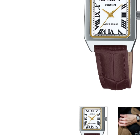
Casio
Militarne
Smartwatch
Garmin
Certina
Lotnicze
Retro
Guess
Citizen
Smartwatch
Hamilt
Retro
Kieszonkowe
Pochodzenie
Polskie
Szwajcarskie
Japońskie
Niemieckie