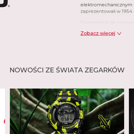
elektromechanicznym k
zaprezentowali w 1954 
Dwadzieścia lat później
padł na zegarki na rękę
Zobacz więcej
z pojawieniem się techn
połączeniu z cyfrowym
firma Casio. Firma post
wykorzystania swojej z
opracowanej specjalnie 
Casiotron był również
NOWOŚCI ZE ŚWIATA ZEGARKÓW
kalendarzem, który praw
miesiącach. Wkrótce po
zaawansowane funkcje, 
lat przestępnych, stope
pojawiły się również w 
zastosowało plastik w 
wprowadziła pierwszy 
Dziś seria G-Shock jest
mniejsze modele Baby-