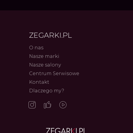
ZEGARKI.PL
O nas
Nasze marki
Frederiq
Nasze salony
Innowac
Serca 
Centrum Serwisowe
Autor
ZEG
Kontakt
Dlaczego my?