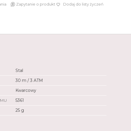
ania
Zapytanie o produkt
Dodaj do listy życzeń
349 zł
Stal
30 m / 3 ATM
Kwarcowy
ZMU
5361
25 g