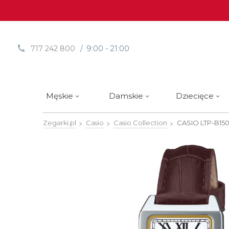
/ 9:00 - 21:00
717 242 800
Męskie
Damskie
Dziecięce
Zegarki.pl
Casio
Casio Collection
CASIO
LTP-B15
Sprawdź
Sprawdź
Paski | Bransolety
Alpina
Styl / rodzaj zegarka
Styl / rodzaj zegarka
Rotomaty
DOXA
Słow
Nowości
Nowości
Atlantic
Eleganckie
Eleganckie
Edifice
Edycje Limitowane
Edycje Limitowane
Błonie
Klasyczne
Klasyczne
Festina
Wyprzedaż zegarków
Wyprzedaż zegarków
Boccia Titanium
Sportowe
Sportowe
FLIK-F
Calypso
Luksusowe
Luksusowe
Frederi
Candino
Nurkowe
Nurkowe
G-Shoc