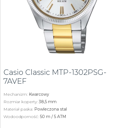
Casio Classic
MTP-1302PSG-
7AVEF
Mechanizm:
Kwarcowy
Rozmiar koperty:
38,5 mm
Materiał paska:
Powleczona stal
Wodoodporność:
50 m / 5 ATM