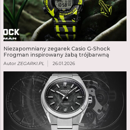
Niezapomniany zegarek Casio G-Shock
Frogman inspirowany żabą trójbarwną
Autor
ZEGARKI.PL
26.01.2026