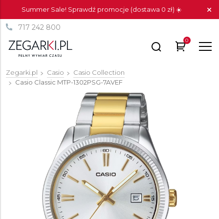
Summer Sale! Sprawdź promocje (dostawa 0 zł) ☀️
717 242 800
0
Zegarki.pl
Casio
Casio Collection
Casio Classic
MTP-1302PSG-7AVEF