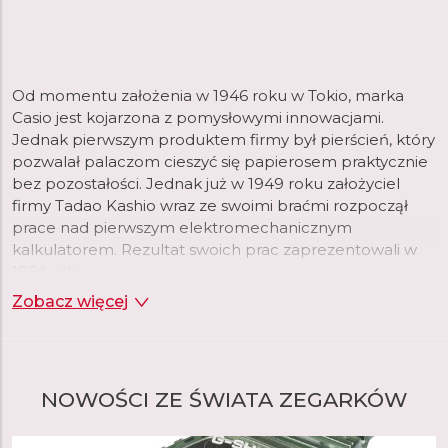
Od momentu założenia w 1946 roku w Tokio, marka
Casio jest kojarzona z pomysłowymi innowacjami.
Jednak pierwszym produktem firmy był pierścień, który
pozwalał palaczom cieszyć się papierosem praktycznie
bez pozostałości. Jednak już w 1949 roku założyciel
firmy Tadao Kashio wraz ze swoimi braćmi rozpoczął
prace nad pierwszym elektromechanicznym
kalkulatorem. Rezultat swoich prac zaprezentowali w
1954 roku.
Zobacz więcej
Dwadzieścia lat później, gdy firma rozszerzała swoje
portfolio, wybór padł na zegarki na rękę, które w tym
czasie przechodziły rewolucję wraz z pojawieniem się
technologii kwarcowej. To właśnie na nią, w połączeniu
NOWOŚCI ZE ŚWIATA ZEGARKÓW
z cyfrowym wyświetlaniem czasu, początkowo
postawiła firma Casio. Firma postrzegała tę kombinację
jako okazję do wykorzystania swojej zaawansowanej