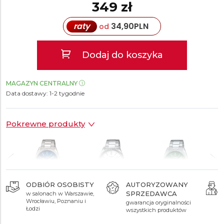
349 zł
raty
34,90
PLN
od
Dodaj do koszyka
MAGAZYN CENTRALNY
Data dostawy:
1-2 tygodnie
Pokrewne produkty
ODBIÓR OSOBISTY
AUTORYZOWANY
SPRZEDAWCA
w salonach w Warszawie,
299 zł
299 zł
299 zł
Wrocławiu, Poznaniu i
gwarancja oryginalności
Łodzi
wszystkich produktów