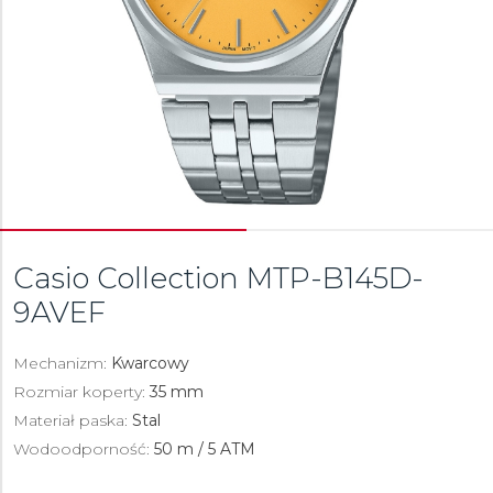
Casio Collection
MTP-B145D-
9AVEF
Mechanizm:
Kwarcowy
Rozmiar koperty:
35 mm
Materiał paska:
Stal
Wodoodporność:
50 m / 5 ATM