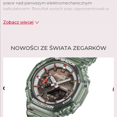
prace nad pierwszym elektromechanicznym
kalkulatorem. Rezultat swoich prac zaprezentowali w
1954 roku.
Zobacz więcej
Dwadzieścia lat później, gdy firma rozszerzała swoje
portfolio, wybór padł na zegarki na rękę, które w tym
czasie przechodziły rewolucję wraz z pojawieniem się
technologii kwarcowej. To właśnie na nią, w połączeniu
NOWOŚCI ZE ŚWIATA ZEGARKÓW
z cyfrowym wyświetlaniem czasu, początkowo
postawiła firma Casio. Firma postrzegała tę kombinację
jako okazję do wykorzystania swojej zaawansowanej
technologii układów scalonych opracowanej specjalnie
dla kalkulatorów. W rezultacie pierwszy Casiotron był
również pierwszym zegarkiem z automatycznym
kalendarzem, który prawidłowo ustawiał datę w
krótszych i dłuższych miesiącach. Wkrótce potem
zegarki Casio otrzymały inne zaawansowane funkcje,
takie jak wieczny kalendarz z poprawną funkcją lat
przestępnych, stoper, czas światowy i wiele innych. Ale
innowacje pojawiły się również w innych obszarach: po
raz pierwszy Casio zastosowało plastik w obudowie