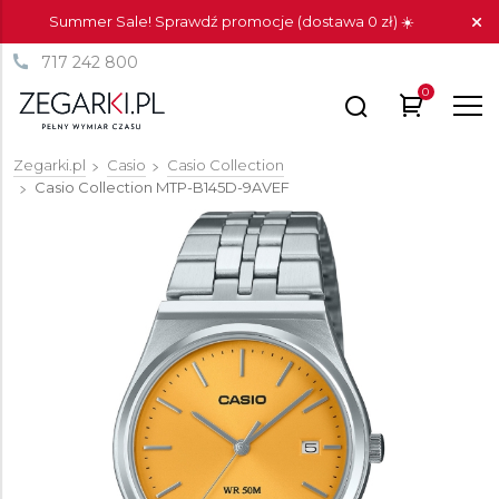
Summer Sale! Sprawdź promocje (dostawa 0 zł) ☀️
717 242 800
0
Zegarki.pl
Casio
Casio Collection
Casio Collection
MTP-B145D-9AVEF