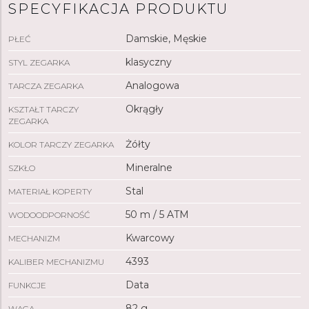
SPECYFIKACJA PRODUKTU
Damskie, Męskie
PŁEĆ
klasyczny
STYL ZEGARKA
Analogowa
TARCZA ZEGARKA
Okrągły
KSZTAŁT TARCZY
ZEGARKA
Żółty
KOLOR TARCZY ZEGARKA
Mineralne
SZKŁO
Stal
MATERIAŁ KOPERTY
50 m / 5 ATM
WODOODPORNOŚĆ
Kwarcowy
MECHANIZM
4393
KALIBER MECHANIZMU
Data
FUNKCJE
82 g
WAGA