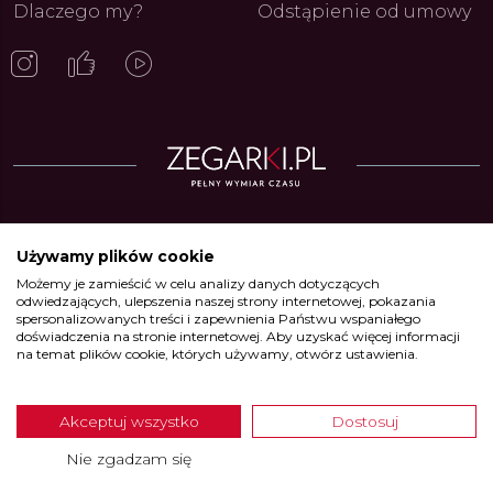
Dlaczego my?
Odstąpienie od umowy
Zegarki w ofercie
Używamy plików cookie
Możemy je zamieścić w celu analizy danych dotyczących
Zegarki Alpina
•
Zegarki Atlantic
•
Zegarki Błonie
•
Zegarki Boccia
odwiedzających, ulepszenia naszej strony internetowej, pokazania
Titanium
•
Zegarki Calypso
•
Zegarki Candino
•
Zegarki Casio
•
Zegarki
spersonalizowanych treści i zapewnienia Państwu wspaniałego
Certina
•
Zegarki Citizen
•
Zegarki DOXA
•
Zegarki Edifice
•
Zegarki Festina
doświadczenia na stronie internetowej. Aby uzyskać więcej informacji
•
Zegarki Frederique Constant
•
Zegarki G-Shock
•
Zegarki Garmin
•
na temat plików cookie, których używamy, otwórz ustawienia.
Zegarki Hamilton
•
Zegarki Junghans
•
Zegarki Jaguar
•
Zegarki Kronaby
•
Zegarki Luminox
•
Zegarki Lotus
•
Zegarki Mido
•
Zegarki Mondaine
•
Zegarki Mudita
•
Zegarki Oris
•
Zegarki Perrelet
•
Zegarki PRIM
•
Zegarki
Akceptuj wszystko
Dostosuj
Rado
•
Zegarki Roamer
•
Zegarki Seiko
•
Zegarki Timex
•
Zegarki Tissot
•
Zegarki Tommy Hilfiger
•
Zegarki Union Glashütte
•
Zegarki Victorinox
•
Nie zgadzam się
Zegarki Wenger
•
Zegarki Xicorr