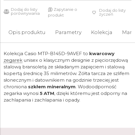
Dodaj do listy
Zapytanie o
Dodaj do listy
porównywania
życzeń
produkt
Opis produktu
Parametry
Kolekcja
Mark
Kolekcja Casio MTP-B145D-9AVEF to
kwarcowy
zegarek
unisex o klasycznym designie z pięciorzędową
stalową bransoletą ze składanym zapięciem i stalową
kopertą średnicę 35 milimetrów. Żółta tarcza ze szlifem
słonecznym i datownikiem na godzinie trzeciej jest
chroniona
szkłem mineralnym
. Wodoodporność
zegarka wynosi
5 ATM
, dzięki któremu jest odporny na
zachlapania i zachlapania i opady.