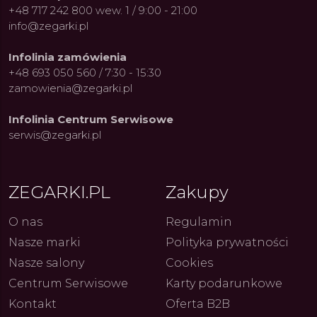
+48 717 242 800 wew. 1 / 9:00 - 21:00
info@zegarki.pl
Infolinia zamówienia
+48 693 050 560 / 7:30 - 15:30
zamowienia@zegarki.pl
Infolinia Centrum Serwisowe
serwis@zegarki.pl
ue Constant: Pasja,
Fenomen marki Festina. Od
Alpina
ja i Dostępny Luksus z
kolarskich pasji do ikonicznych
Chron
Genewy
kolekcji zegarków
Angels
27.07.2026
4.08.2026
ARKI.PL
Autor
ZEGARKI.PL
Autor
ZE
ZEGARKI.PL
Zakupy
pierw
z przy
O nas
Regulamin
Nasze marki
Polityka prywatności
Nasze salony
Cookies
Centrum Serwisowe
Karty podarunkowe
Kontakt
Oferta B2B