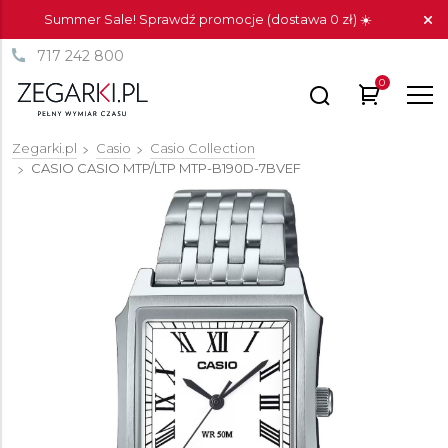
Summer Sale! Sprawdź promocje (dostawa 0 zł) ☀️
717 242 800
0
Zegarki.pl
Casio
Casio Collection
CASIO CASIO MTP/LTP
MTP-B190D-7BVEF