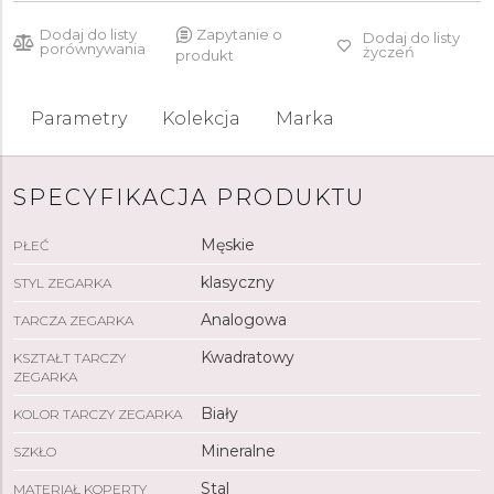
Dodaj do listy
Zapytanie o
Dodaj do listy
porównywania
życzeń
produkt
Parametry
Kolekcja
Marka
SPECYFIKACJA PRODUKTU
Męskie
PŁEĆ
klasyczny
STYL ZEGARKA
Analogowa
TARCZA ZEGARKA
Kwadratowy
KSZTAŁT TARCZY
ZEGARKA
Biały
KOLOR TARCZY ZEGARKA
Mineralne
SZKŁO
Stal
MATERIAŁ KOPERTY