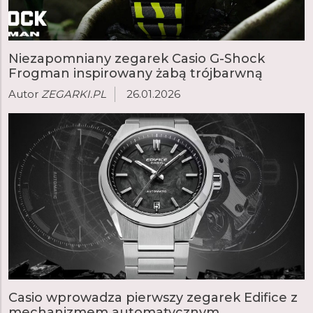
Niezapomniany zegarek Casio G-Shock
Frogman inspirowany żabą trójbarwną
Autor
ZEGARKI.PL
26.01.2026
Casio wprowadza pierwszy zegarek Edifice z
mechanizmem automatycznym