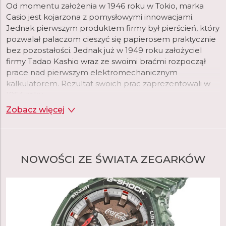
Od momentu założenia w 1946 roku w Tokio, marka
Casio jest kojarzona z pomysłowymi innowacjami.
Jednak pierwszym produktem firmy był pierścień, który
pozwalał palaczom cieszyć się papierosem praktycznie
bez pozostałości. Jednak już w 1949 roku założyciel
firmy Tadao Kashio wraz ze swoimi braćmi rozpoczął
prace nad pierwszym elektromechanicznym
kalkulatorem. Rezultat swoich prac zaprezentowali w
1954 roku.
Zobacz więcej
Dwadzieścia lat później, gdy firma rozszerzała swoje
portfolio, wybór padł na zegarki na rękę, które w tym
czasie przechodziły rewolucję wraz z pojawieniem się
technologii kwarcowej. To właśnie na nią, w połączeniu
NOWOŚCI ZE ŚWIATA ZEGARKÓW
z cyfrowym wyświetlaniem czasu, początkowo
postawiła firma Casio. Firma postrzegała tę kombinację
jako okazję do wykorzystania swojej zaawansowanej
technologii układów scalonych opracowanej specjalnie
dla kalkulatorów. W rezultacie pierwszy Casiotron był
również pierwszym zegarkiem z automatycznym
kalendarzem, który prawidłowo ustawiał datę w