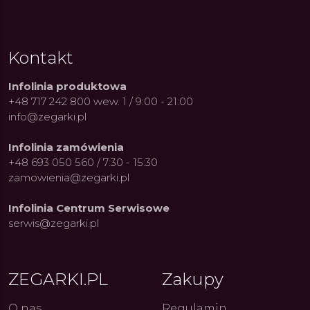
Kontakt
Infolinia produktowa
+48 717 242 800 wew. 1 / 9:00 - 21:00
info@zegarki.pl
Infolinia zamówienia
+48 693 050 560 / 7:30 - 15:30
zamowienia@zegarki.pl
Infolinia Centrum Serwisowe
serwis@zegarki.pl
ue Constant: Pasja,
Fenomen marki Festina. Od
Alpina
ZEGARKI.PL
Zakupy
ja i Dostępny Luksus z
kolarskich pasji do ikonicznych
Chron
Genewy
kolekcji zegarków
Angels
27.07.2026
4.08.2026
ARKI.PL
Autor
ZEGARKI.PL
Autor
ZE
pierw
O nas
Regulamin
z przy