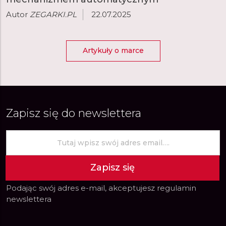
Autor
ZEGARKI.PL
22.07.2025
Artykuły o marce
Zapisz się do newslettera
Zapisz się
Podając swój adres e-mail, akceptujesz
regulamin
newslettera