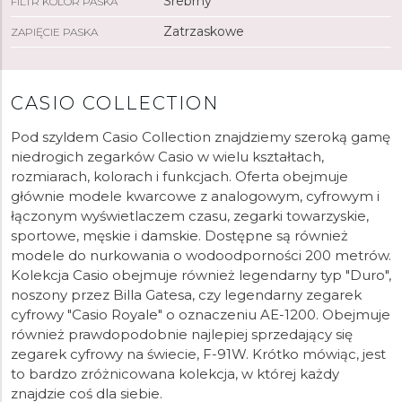
Srebrny
FILTR KOLOR PASKA
Zatrzaskowe
ZAPIĘCIE PASKA
CASIO COLLECTION
Pod szyldem Casio Collection znajdziemy szeroką gamę
niedrogich zegarków Casio w wielu kształtach,
rozmiarach, kolorach i funkcjach. Oferta obejmuje
głównie modele kwarcowe z analogowym, cyfrowym i
łączonym wyświetlaczem czasu, zegarki towarzyskie,
sportowe, męskie i damskie. Dostępne są również
modele do nurkowania o wodoodporności 200 metrów.
Kolekcja Casio obejmuje również legendarny typ "Duro",
noszony przez Billa Gatesa, czy legendarny zegarek
cyfrowy "Casio Royale" o oznaczeniu AE-1200. Obejmuje
również prawdopodobnie najlepiej sprzedający się
zegarek cyfrowy na świecie, F-91W. Krótko mówiąc, jest
to bardzo zróżnicowana kolekcja, w której każdy
znajdzie coś dla siebie.