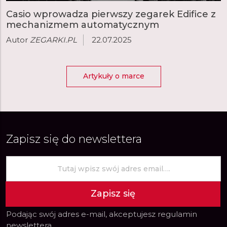
Casio wprowadza pierwszy zegarek Edifice z
mechanizmem automatycznym
Autor
ZEGARKI.PL
22.07.2025
Artykuły o marce
Zapisz się do newslettera
Zapisz się
Podając swój adres e-mail, akceptujesz
regulamin
newslettera