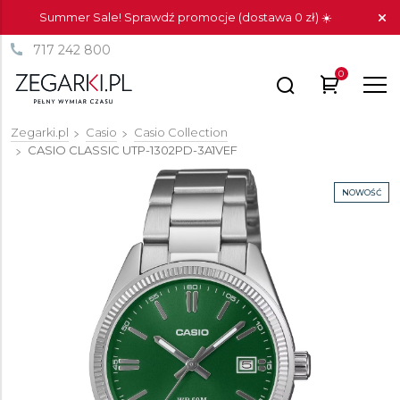
Summer Sale! Sprawdź promocje (dostawa 0 zł) ☀️
717 242 800
0
Zegarki.pl
Casio
Casio Collection
CASIO CLASSIC
UTP-1302PD-3A1VEF
NOWOŚĆ