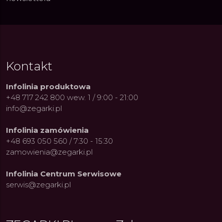
Kontakt
Infolinia produktowa
+48 717 242 800 wew. 1 / 9:00 - 21:00
info@zegarki.pl
Infolinia zamówienia
+48 693 050 560 / 7:30 - 15:30
zamowienia@zegarki.pl
Infolinia Centrum Serwisowe
serwis@zegarki.pl
ue Constant: Pasja,
Fenomen marki Festina. Od
Alpina
ja i Dostępny Luksus z
kolarskich pasji do ikonicznych
Chron