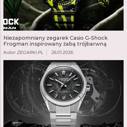
Niezapomniany zegarek Casio G-Shock
Frogman inspirowany żabą trójbarwną
Autor
ZEGARKI.PL
26.01.2026