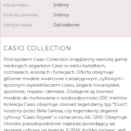
Srebrny
KOLOR PASKA
Srebrny
FILTR KOLOR PASKA
Zatrzaskowe
ZAPIĘCIE PASKA
CASIO COLLECTION
Pod szyldem Casio Collection znajdziemy szeroką gamę
niedrogich zegarków Casio w wielu kształtach,
rozmiarach, kolorach i funkcjach. Oferta obejmuje
głównie modele kwarcowe z analogowym, cyfrowym i
łączonym wyświetlaczem czasu, zegarki towarzyskie,
sportowe, męskie i damskie. Dostępne są również
modele do nurkowania o wodoodporności 200 metrów.
Kolekcja Casio obejmuje również legendarny typ "Duro",
noszony przez Billa Gatesa, czy legendarny zegarek
cyfrowy "Casio Royale" o oznaczeniu AE-1200. Obejmuje
również prawdopodobnie najlepiej sprzedający się
zegarek cyfrowy na świecie, F-91W. Krótko mówiąc, jest