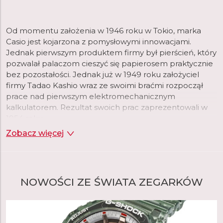
Od momentu założenia w 1946 roku w Tokio, marka
Casio jest kojarzona z pomysłowymi innowacjami.
Jednak pierwszym produktem firmy był pierścień, który
pozwalał palaczom cieszyć się papierosem praktycznie
bez pozostałości. Jednak już w 1949 roku założyciel
firmy Tadao Kashio wraz ze swoimi braćmi rozpoczął
prace nad pierwszym elektromechanicznym
kalkulatorem. Rezultat swoich prac zaprezentowali w
1954 roku.
Zobacz więcej
Dwadzieścia lat później, gdy firma rozszerzała swoje
portfolio, wybór padł na zegarki na rękę, które w tym
czasie przechodziły rewolucję wraz z pojawieniem się
technologii kwarcowej. To właśnie na nią, w połączeniu
NOWOŚCI ZE ŚWIATA ZEGARKÓW
z cyfrowym wyświetlaniem czasu, początkowo
postawiła firma Casio. Firma postrzegała tę kombinację
jako okazję do wykorzystania swojej zaawansowanej
technologii układów scalonych opracowanej specjalnie