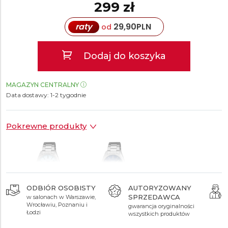
299 zł
raty
29,90
PLN
od
Dodaj do koszyka
MAGAZYN CENTRALNY
Data dostawy:
1-2 tygodnie
Pokrewne produkty
ODBIÓR OSOBISTY
AUTORYZOWANY
SPRZEDAWCA
w salonach w Warszawie,
299 zł
299 zł
Wrocławiu, Poznaniu i
gwarancja oryginalności
Łodzi
wszystkich produktów