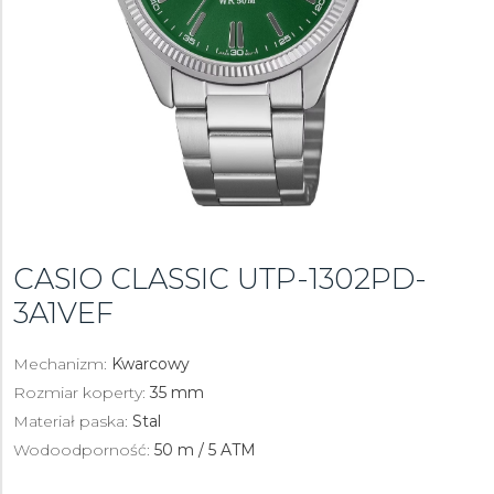
CASIO CLASSIC
UTP-1302PD-
3A1VEF
Mechanizm:
Kwarcowy
Rozmiar koperty:
35 mm
Materiał paska:
Stal
Wodoodporność:
50 m / 5 ATM