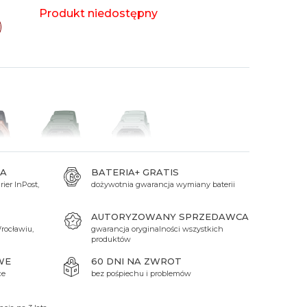
 Titanium
Xicorr
Srebrne
Srebrne
Brąz
Produkt niedostępny
Niebieskie
Niebieskie
Czarne
Czarne
Zielone
Czerwone
Zielone
Perłowe
A
BATERIA+ GRATIS
ier InPost,
dożywotnia gwarancja wymiany baterii
199 zł
199 zł
AUTORYZOWANY SPRZEDAWCA
rocławiu,
gwarancja oryginalności wszystkich
produktów
WE
60 DNI NA ZWROT
ce
bez pośpiechu i problemów