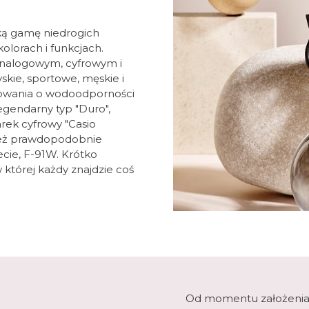
ką gamę niedrogich
olorach i funkcjach.
nalogowym, cyfrowym i
kie, sportowe, męskie i
kowania o wodoodporności
egendarny typ "Duro",
rek cyfrowy "Casio
ież prawdopodobnie
ecie, F-91W. Krótko
 której każdy znajdzie coś
Od momentu założenia w