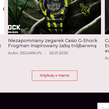
wprowadziła pierwszy 
Dziś seria G-Shock jest
mniejsze modele Baby-
analogowych modeli Cas
Edifice, outdoorowy Pr
Vintage i sterowane r
Niezapomniany zegarek Casio G-Shock
C
z
Frogman inspirowany żabą trójbarwną
E
a
Autor
ZEGARKI.PL
26.01.2026
A
Artykuły o marce