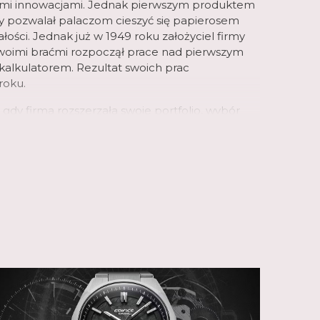
mi innowacjami. Jednak pierwszym produktem
óry pozwalał palaczom cieszyć się papierosem
łości. Jednak już w 1949 roku założyciel firmy
woimi braćmi rozpoczął prace nad pierwszym
alkulatorem. Rezultat swoich prac
roku.
, gdy firma rozszerzała swoje portfolio, wybór
, które w tym czasie przechodziły rewolucję wraz
ologii kwarcowej. To właśnie na nią, w
 wyświetlaniem czasu, początkowo postawiła
rzegała tę kombinację jako okazję do
aawansowanej technologii układów scalonych
dla kalkulatorów. W rezultacie pierwszy
 pierwszym zegarkiem z automatycznym
idłowo ustawiał datę w krótszych i dłuższych
tem zegarki Casio otrzymały inne
takie jak wieczny kalendarz z poprawną funkcją
r, czas światowy i wiele innych. Ale innowacje
innych obszarach: po raz pierwszy Casio
obudowie zegarka, aw 1983 roku firma