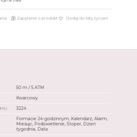
cja na 3 lata
ania
Zapytanie o produkt
Dodaj do listy życzeń
169 zł
50 m / 5 ATM
Kwarcowy
ZMU
3224
Formacie 24-godzinnym, Kalendarz, Alarm,
Miesiąc, Podświetlenie, Stoper, Dzień
tygodnia, Data