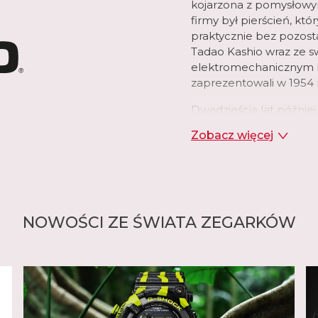
kojarzona z pomysłowy
firmy był pierścień, kt
praktycznie bez pozosta
Tadao Kashio wraz ze s
elektromechanicznym k
zaprezentowali w 1954 
Dwadzieścia lat później
padł na zegarki na rękę
Zobacz więcej
z pojawieniem się techn
połączeniu z cyfrowym
firma Casio. Firma post
wykorzystania swojej z
opracowanej specjalnie 
Casiotron był również
NOWOŚCI ZE ŚWIATA ZEGARKÓW
kalendarzem, który praw
miesiącach. Wkrótce po
zaawansowane funkcje, 
lat przestępnych, stope
pojawiły się również w 
zastosowało plastik w 