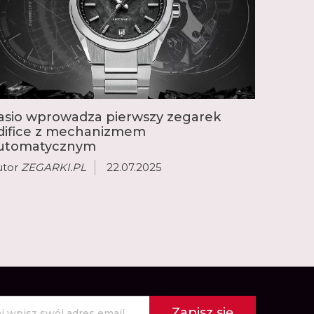
naprawdę odporny na wstrząsy zegarek G-Shock.
 jednym z filarów oferty marki. Inne obejmują
G, klasyczną gamę obejmującą szereg
io Collection, zorientowane na sport modele
o Trek, damski zegarek Sheen, gamę retro
adiowo modele Wave Ceptor.
asio wprowadza pierwszy zegarek
difice z mechanizmem
utomatycznym
utor
ZEGARKI.PL
22.07.2025
Zapisz się