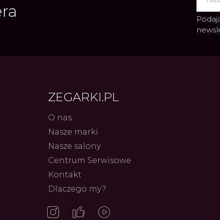
era
Podają
newsl
ZEGARKI.PL
O nas
Nasze marki
Frederiq
Innowac
Nasze salony
Serca 
Autor
ZEG
Centrum Serwisowe
Kontakt
Dlaczego my?