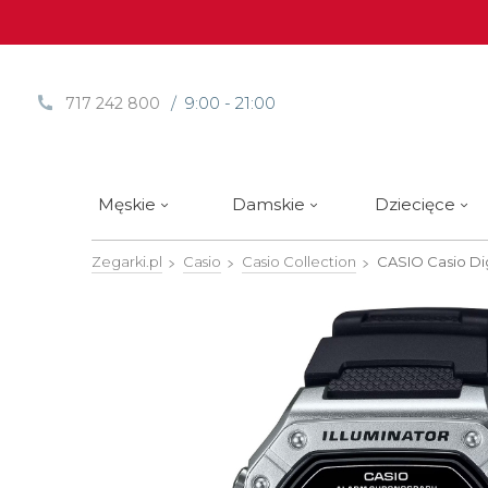
/ 9:00 - 21:00
717 242 800
Męskie
Damskie
Dziecięce
Zegarki.pl
Casio
Casio Collection
CASIO Casio Di
Sprawdź
Sprawdź
Paski | Bransolety
Alpina
Styl / rodzaj zegarka
Styl / rodzaj zegarka
Rotomaty
DOXA
Słow
Nowości
Nowości
Atlantic
Eleganckie
Eleganckie
Edifice
Edycje Limitowane
Edycje Limitowane
Błonie
Klasyczne
Klasyczne
Festina
Wyprzedaż zegarków
Wyprzedaż zegarków
Boccia Titanium
Sportowe
Sportowe
FLIK-F
Calypso
Luksusowe
Luksusowe
Frederi
Candino
Nurkowe
Nurkowe
G-Shoc