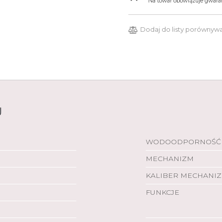
Na towar obowiązuje gwaran
Dodaj do listy porównyw
U
WODOODPORNOŚĆ
MECHANIZM
KALIBER MECHANI
FUNKCJE