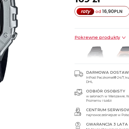
Spinki do mankietów
Luminox
Sterowane radiowo
Sterowane radiowo
Seiko
Boccia
raty
16,90
PLN
od
Mido
Sterowane GPS
Swatch
on
Mondaine
Timex
Pokrewne produkty
DARMOWA DOSTAW
InPost Paczkomat® 24/7, kur
199 zł
199 zł
DHL
ODBIÓR OSOBISTY
w salonach w Warszawie, W
Poznaniu i Łodzi
CENTRUM SERWISO
najnowocześniejsze w Pols
GWARANCJA 3 LATA
3