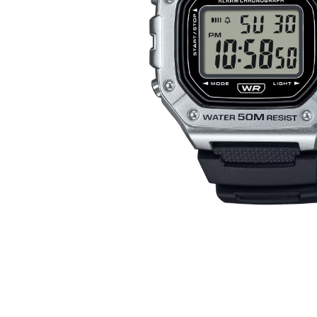
Casio
Militarne
Smartwatch
Garmin
Certina
Lotnicze
Retro
Guess
Citizen
Smartwatch
Hamilt
Retro
Kieszonkowe
Pochodzenie
Polskie
Szwajcarskie
Japońskie
Niemieckie