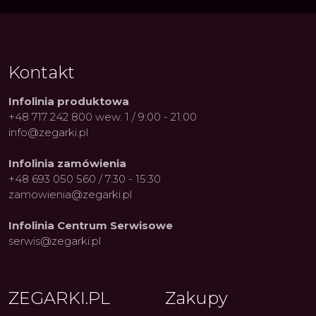
Kontakt
Infolinia produktowa
+48 717 242 800 wew. 1 / 9:00 - 21:00
info@zegarki.pl
Infolinia zamówienia
+48 693 050 560 / 7:30 - 15:30
zamowienia@zegarki.pl
Infolinia Centrum Serwisowe
serwis@zegarki.pl
ue Constant: Pasja,
Fenomen marki Festina. Od
Alpina
ja i Dostępny Luksus z
kolarskich pasji do ikonicznych
Chron
ZEGARKI.PL
Zakupy
Genewy
kolekcji zegarków
Angels
27.07.2026
4.08.2026
ARKI.PL
Autor
ZEGARKI.PL
Autor
ZE
pierw