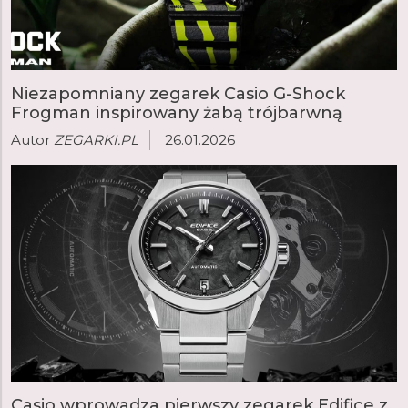
Niezapomniany zegarek Casio G-Shock
Frogman inspirowany żabą trójbarwną
Autor
ZEGARKI.PL
26.01.2026
Casio wprowadza pierwszy zegarek Edifice z