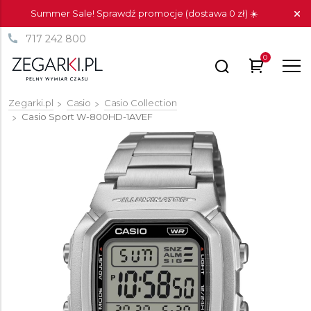
Summer Sale! Sprawdź promocje (dostawa 0 zł) ☀️
717 242 800
0
Zegarki.pl
Casio
Casio Collection
Casio Sport
W-800HD-1AVEF