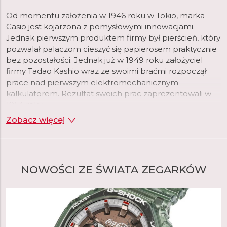
Od momentu założenia w 1946 roku w Tokio, marka
Casio jest kojarzona z pomysłowymi innowacjami.
Jednak pierwszym produktem firmy był pierścień, który
pozwalał palaczom cieszyć się papierosem praktycznie
bez pozostałości. Jednak już w 1949 roku założyciel
firmy Tadao Kashio wraz ze swoimi braćmi rozpoczął
prace nad pierwszym elektromechanicznym
kalkulatorem. Rezultat swoich prac zaprezentowali w
1954 roku.
Zobacz więcej
Dwadzieścia lat później, gdy firma rozszerzała swoje
portfolio, wybór padł na zegarki na rękę, które w tym
czasie przechodziły rewolucję wraz z pojawieniem się
technologii kwarcowej. To właśnie na nią, w połączeniu
NOWOŚCI ZE ŚWIATA ZEGARKÓW
z cyfrowym wyświetlaniem czasu, początkowo
postawiła firma Casio. Firma postrzegała tę kombinację
jako okazję do wykorzystania swojej zaawansowanej
technologii układów scalonych opracowanej specjalnie
dla kalkulatorów. W rezultacie pierwszy Casiotron był
również pierwszym zegarkiem z automatycznym