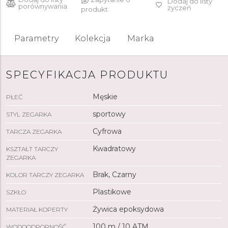
Dodaj do listy
porównywania
życzeń
produkt
Parametry
Kolekcja
Marka
SPECYFIKACJA PRODUKTU
Męskie
PŁEĆ
sportowy
STYL ZEGARKA
Cyfrowa
TARCZA ZEGARKA
Kwadratowy
KSZTAŁT TARCZY
ZEGARKA
Brak, Czarny
KOLOR TARCZY ZEGARKA
Plastikowe
SZKŁO
Żywica epoksydowa
MATERIAŁ KOPERTY
100 m / 10 ATM
WODOODPORNOŚĆ