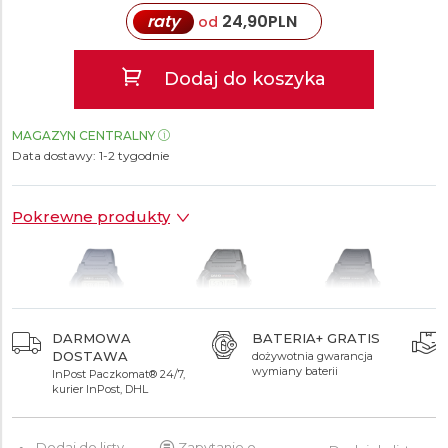
raty
24,90
PLN
od
Dodaj do koszyka
MAGAZYN CENTRALNY
Data dostawy:
1-2 tygodnie
Pokrewne produkty
DARMOWA
BATERIA+ GRATIS
DOSTAWA
dożywotnia gwarancja
199 zł
199 zł
199 zł
wymiany baterii
InPost Paczkomat® 24/7,
kurier InPost, DHL
Dodaj do listy
Zapytanie o