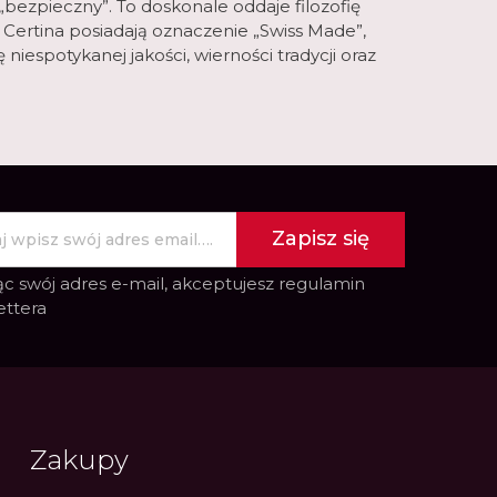
bezpieczny”. To doskonale oddaje filozofię
i Certina posiadają oznaczenie „Swiss Made”,
niespotykanej jakości, wierności tradycji oraz
Zapisz się
c swój adres e-mail, akceptujesz
regulamin
ettera
Zakupy