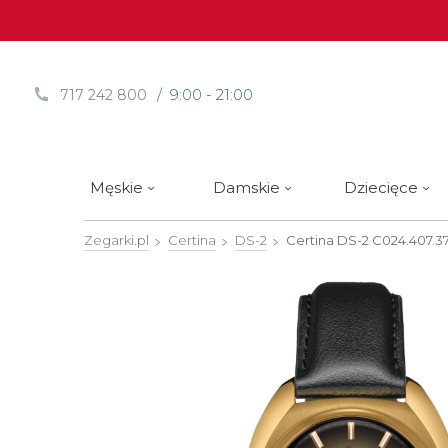
/ 9:00 - 21:00
717 242 800
Męskie
Damskie
Dziecięce
Zegarki.pl
Certina
DS-2
Certina DS-2
C024.407.37
Sprawdź
Sprawdź
Paski | Bransolety
Alpina
Styl / rodzaj zegarka
Styl / rodzaj zegarka
Rotomaty
DOXA
Słow
Nowości
Nowości
Atlantic
Eleganckie
Eleganckie
Edifice
Edycje Limitowane
Edycje Limitowane
Błonie
Klasyczne
Klasyczne
Festina
Wyprzedaż zegarków
Wyprzedaż zegarków
Boccia Titanium
Sportowe
Sportowe
FLIK-F
Calypso
Luksusowe
Luksusowe
Frederi
Candino
Nurkowe
Nurkowe
G-Shoc