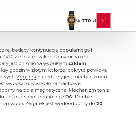
4 770 zł
zkę, będący kontynuacją popularnego i
tym PVD, z elipsami zakończonymi na obu
aty jest chroniona
wypukłym
szkłem
eksy godzin w złotym kolorze, pokryte powłoką
iowych.
Zegarek
napędzany jest mechanizmem
 jest wyposażony w koło zamachowe
dporny na pola magnetyczne. Mechanizm ten z
elu zastosowano technologię
DS
(Double
ia i wodę.
Zegarek
jest wodoodporny do
20