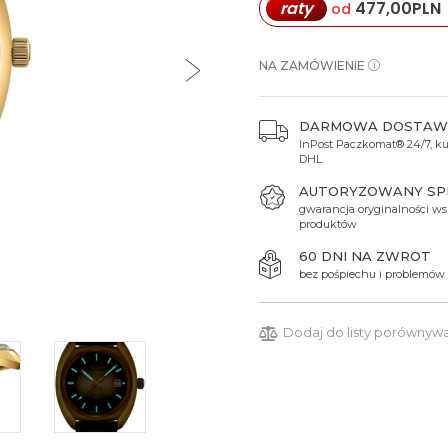
raty
477,00
PLN
od
Spinki do mankietów
Luminox
Sterowane radiowo
Sterowane radiowo
Seiko
Boccia
Mido
Sterowane GPS
Swatch
NA ZAMÓWIENIE
on
Mondaine
Timex
DARMOWA DOSTAW
InPost Paczkomat® 24/7, kur
DHL
AUTORYZOWANY S
gwarancja oryginalności ws
produktów
60 DNI NA ZWROT
bez pośpiechu i problemów
Dodaj do listy porównyw