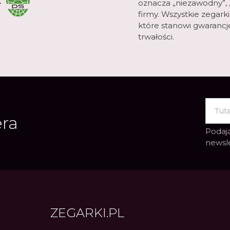
oznacza „niezawodny”, „
firmy. Wszystkie zegark
które stanowi gwarancję 
trwałości.
era
Podają
newsl
ZEGARKI.PL