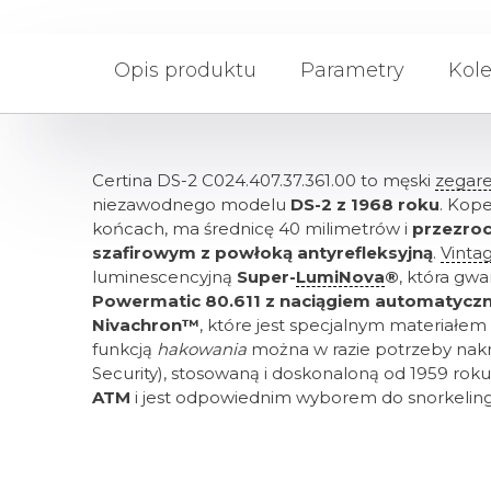
Opis produktu
Parametry
Kole
Certina DS-2 C024.407.37.361.00 to męski
zegar
niezawodnego modelu
DS-2 z 1968 roku
. Kope
końcach, ma średnicę 40 milimetrów i
przezro
szafirowym z powłoką antyrefleksyjną
.
Vinta
luminescencyjną
Super-
LumiNova
®
, która gw
Powermatic 80.611 z naciągiem automatycz
Nivachron™
, które jest specjalnym materiał
funkcją
hakowania
można w razie potrzeby nakr
Security), stosowaną i doskonaloną od 1959 roku,
ATM
i jest odpowiednim wyborem do snorkeling