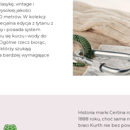
asykę, vintage i
sokiej jakości
0 metrów. W kolekcji
cjalna edycja z tytanu z
ny i posiada system
u się kurzu i wody do
gólnie rzecz biorąc,
 którzy szukają
ma bardziej wymagające
Historia marki Certina 
1888 roku, choć sama n
braci Kurth nie bez pow