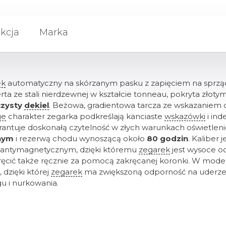
kcja
Marka
ek
automatyczny na skórzanym pasku z zapięciem na sprząc
rta ze stali nierdzewnej w kształcie tonneau, pokryta zło
czysty
dekiel
. Beżowa, gradientowa tarcza ze wskazaniem d
ge
charakter zegarka podkreślają kanciaste
wskazówki
i ind
arantuje doskonałą czytelność w złych warunkach oświetlen
nym
i rezerwą chodu wynoszącą około
80 godzin
. Kaliber
em antymagnetycznym, dzięki któremu
zegarek
jest wysoce o
ęcić także ręcznie za pomocą zakręcanej koronki. W mod
 dzięki której
zegarek
ma zwiększoną odporność na uderzen
u i nurkowania.