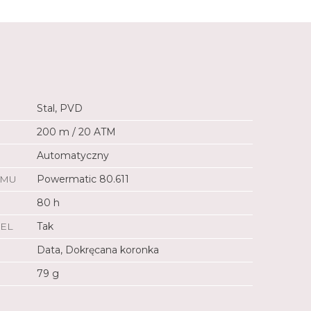
Stal, PVD
200 m / 20 ATM
Automatyczny
ZMU
Powermatic 80.611
80 h
EL
Tak
Data, Dokręcana koronka
79 g