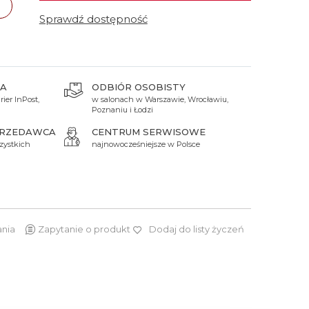
 Titanium
Xicorr
Srebrne
Srebrne
Brąz
Sprawdź dostępność
Niebieskie
Niebieskie
Czarne
Czarne
Zielone
Czerwone
A
ODBIÓR OSOBISTY
ier InPost,
w salonach w Warszawie, Wrocławiu,
Zielone
Poznaniu i Łodzi
Perłowe
PRZEDAWCA
CENTRUM SERWISOWE
zystkich
najnowocześniejsze w Polsce
ania
Zapytanie o produkt
Dodaj do listy życzeń