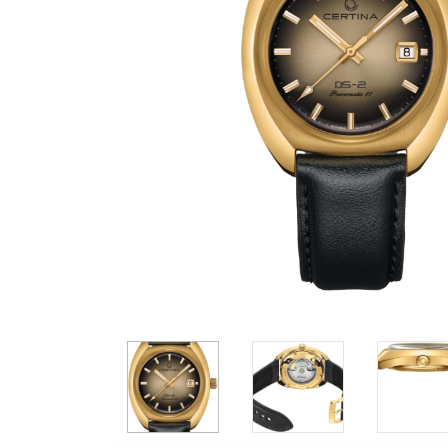
Casio
Militarne
Smartwatch
Garmin
Certina
Lotnicze
Retro
Guess
Citizen
Smartwatch
Hamilt
Retro
Kieszonkowe
Pochodzenie
Polskie
Szwajcarskie
Japońskie
Niemieckie