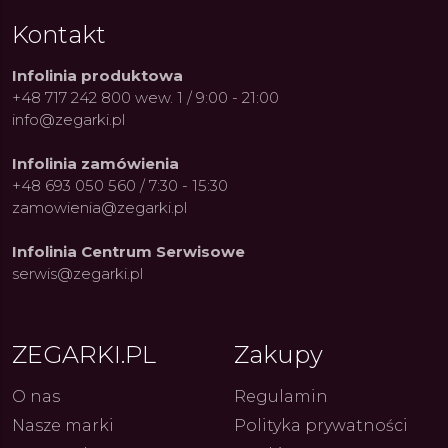
Kontakt
Infolinia produktowa
+48 717 242 800 wew. 1 / 9:00 - 21:00
info@zegarki.pl
Infolinia zamówienia
+48 693 050 560 / 7:30 - 15:30
zamowienia@zegarki.pl
Infolinia Centrum Serwisowe
serwis@zegarki.pl
ZEGARKI.PL
Zakupy
O nas
Regulamin
Nasze marki
Polityka prywatności
ue Constant: Pasja,
Fenomen marki Festina. Od
Alpina
ja i Dostępny Luksus z
kolarskich pasji do ikonicznych
Chron