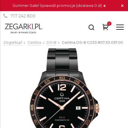
Summer Sale! Sprawdź promocje (dostawa 0 zł) ☀️
717 242 800
0
Zegarki.pl
Certina
DS-8
Certina DS-8
C033.807.33.057.00