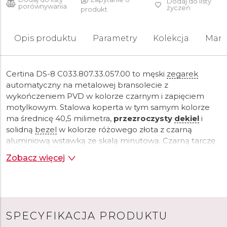
Dodaj do listy
porównywania
życzeń
produkt
Opis produktu
Parametry
Kolekcja
Mark
Certina DS-8 C033.807.33.057.00 to męski
zegarek
automatyczny na metalowej bransolecie z
wykończeniem PVD w kolorze czarnym i zapięciem
motylkowym. Stalowa koperta w tym samym kolorze
ma średnicę 40,5 milimetra,
przezroczysty
dekiel
i
solidną
bezel
w kolorze różowego złota z czarną
aluminiową wstawką ze skalą minutową. Czarną tarczę
ze wskazaniem daty chroni trwałe
szkło
szafirowe z
Zobacz więcej
powłoką antyrefleksyjną
. Zastosowane indeksy
godzinowe wraz ze wskazówkami wykonane są w
kolorze różowego złota i pokryte powłoką
luminescencyjną
Super-
LumiNova
®
, która gwarantuje
doskonałą czytelność w warunkach słabego
SPECYFIKACJA PRODUKTU
oświetlenia.
Zegarek
napędzany jest mechanizmem