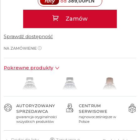
raty
389,00
PLN
od
Zamów
Sprawdź dostępność
NA ZAMÓWIENIE
Pokrewne produkty
AUTORYZOWANY
CENTRUM
SPRZEDAWCA
SERWISOWE
3 590 zł
4 140 zł
3 490 zł
gwarancja oryginalności
najnowocześniejsze w
wszystkich produktów
Polsce
Dodaj do listy
Zapytanie o