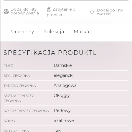
Dodaj do listy
Zapytanie o
Dodaj do listy
porównywania
życzeń
produkt
Parametry
Kolekcja
Marka
SPECYFIKACJA PRODUKTU
Damskie
PŁEĆ
elegancki
STYL ZEGARKA
Analogowa
TARCZA ZEGARKA
Okrągły
KSZTAŁT TARCZY
ZEGARKA
Perłowy
KOLOR TARCZY ZEGARKA
Szafirowe
SZKŁO
Tak
ANTYREFLEKS