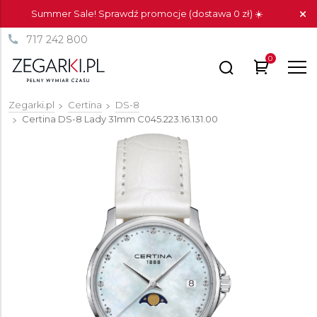
Summer Sale! Sprawdź promocje (dostawa 0 zł) ☀️
717 242 800
0
Zegarki.pl
Certina
DS-8
Certina DS-8 Lady 31mm
C045.223.16.131.00