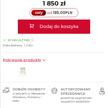
1 850 zł
raty
185,00
PLN
od
Dodaj do koszyka
W MAGAZYNIE
Data dostawy:
ZEGARKI.PL Sky Tower Wrocław
1-2 dni
TAK
Pokrewne produkty
ODBIÓR OSOBISTY
AUTORYZOWANY
SPRZEDAWCA
w salonach w Warszawie,
2 430 zł
Wrocławiu, Poznaniu i
gwarancja oryginalności
Łodzi
wszystkich produktów