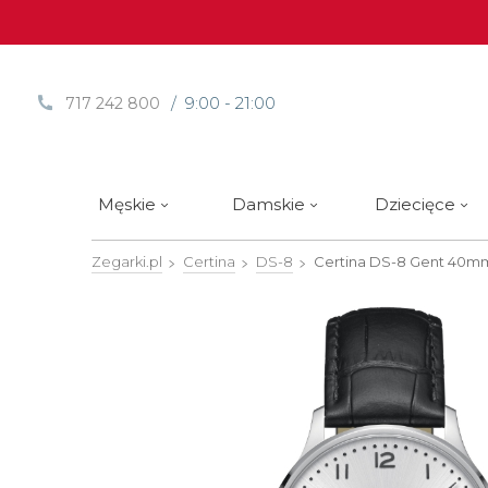
/ 9:00 - 21:00
717 242 800
Męskie
Damskie
Dziecięce
Zegarki.pl
Certina
DS-8
Certina DS-8 Gent 40
Sprawdź
Sprawdź
Paski | Bransolety
Alpina
Styl / rodzaj zegarka
Styl / rodzaj zegarka
Rotomaty
DOXA
Słow
Nowości
Nowości
Atlantic
Eleganckie
Eleganckie
Edifice
Edycje Limitowane
Edycje Limitowane
Błonie
Klasyczne
Klasyczne
Festina
Wyprzedaż zegarków
Wyprzedaż zegarków
Boccia Titanium
Sportowe
Sportowe
FLIK-F
Calypso
Luksusowe
Luksusowe
Frederi
Candino
Nurkowe
Nurkowe
G-Shoc