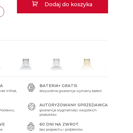
Dodaj do koszyka
 Titanium
Xicorr
Srebrne
Srebrne
Brąz
Niebieskie
Niebieskie
Czarne
Czarne
zawa
TAK
Zielone
Czerwone
Zielone
Perłowe
A
BATERIA+ GRATIS
ier InPost,
dożywotnia gwarancja wymiany baterii
zł
2 690 zł
2 050 zł
2 540 zł
2 050 zł
AUTORYZOWANY SPRZEDAWCA
rocławiu,
gwarancja oryginalności wszystkich
produktów
WE
60 DNI NA ZWROT
ce
bez pośpiechu i problemów