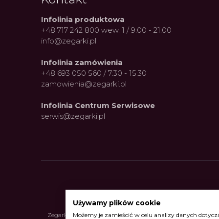
Infolinia produktowa
+48 717 242 800 wew. 1 / 9:00 - 21:00
info@zegarki.pl
Infolinia zamówienia
+48 693 050 560 / 7:30 - 15:30
zamowienia@zegarki.pl
Infolinia Centrum Serwisowe
serwis@zegarki.pl
Używamy plików cookie
Możemy je zamieścić w celu analizy danych dotyczą
Zegarki Alpina
•
Zegarki Atlantic
•
Zegarki Błonie
•
Zegarki Bo