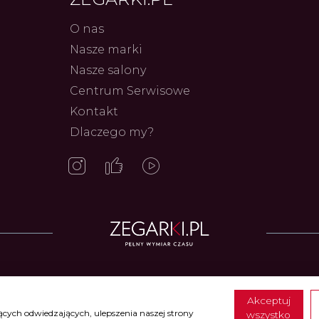
O nas
Nasze marki
Nasze salony
Centrum Serwisowe
Frederiq
Kontakt
Innowac
Serca 
Dlaczego my?
Autor
ZEG
Zegarki w ofercie
Akceptuj
cych odwiedzających, ulepszenia naszej strony
ccia Titanium
•
Zegarki Calypso
•
Zegarki Candino
•
Zegarki Casio
•
Zegarki Cer
wszystko