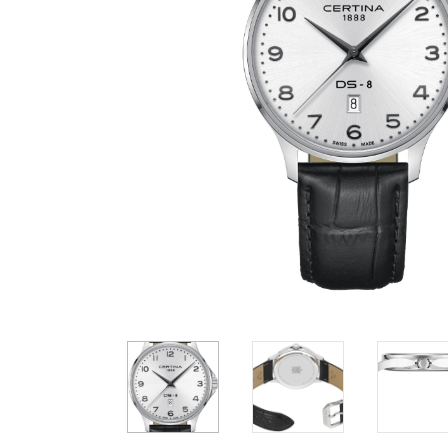
Casio
Militarne
Smartwatch
Garmin
Certina
Lotnicze
Retro
Guess
Citizen
Smartwatch
Hamilt
Retro
Kieszonkowe
Pochodzenie
Polskie
Szwajcarskie
Japońskie
Niemieckie
2 540 zł
2 050 zł
1