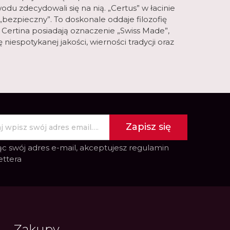
odu zdecydowali się na nią. „Certus” w łacinie
bezpieczny”. To doskonale oddaje filozofię
i Certina posiadają oznaczenie „Swiss Made”,
niespotykanej jakości, wierności tradycji oraz
Zapisz się
c swój adres e-mail, akceptujesz
regulamin
ettera
Zakupy