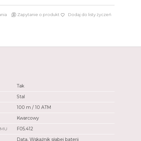
ania
Zapytanie o produkt
Dodaj do listy życzeń
1 740 zł
Tak
Stal
100 m / 10 ATM
Kwarcowy
ZMU
F05.412
Data, Wskaźnik słabej baterii