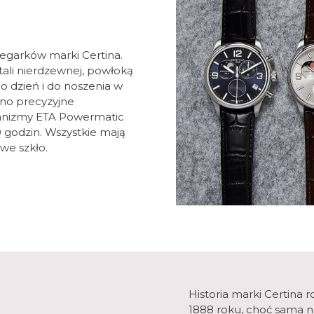
zegarków marki Certina.
tali nierdzewnej, powłoką
co dzień i do noszenia w
ano precyzyjne
anizmy ETA Powermatic
 godzin. Wszystkie mają
we szkło.
Historia marki Certina 
1888 roku, choć sama n