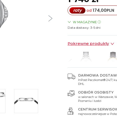
Spinki do mankietów
Luminox
Sterowane radiowo
Sterowane radiowo
Seiko
Boccia
raty
174,00
PLN
od
Mido
Sterowane GPS
Swatch
on
Mondaine
Timex
W MAGAZYNIE
Data dostawy:
ZEGARKI.PL Blue City Wars
3-5 dni
Pokrewne produkty
DARMOWA DOSTAW
InPost Paczkomat® 24/7, kur
 740 zł
1 740 zł
2 440 zł
2 050 zł
1 890 
DHL
ODBIÓR OSOBISTY
w salonach w Warszawie, W
Poznaniu i Łodzi
CENTRUM SERWISO
najnowocześniejsze w Pols