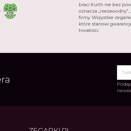
braci Kurth nie bez pow
oznacza „niezawodny”, „
firmy. Wszystkie zegark
które stanowi gwarancję 
trwałości.
era
Podają
newsl
ZEGARKI.PL