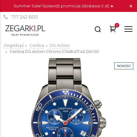
Summer Sale! Sprawdź promocje (dostawa 0 zł) ☀️
717 242 800
0
Zegarki.pl
Certina
DS Action
Certina DS Action Chrono
C048.417.44.041.00
NOWOŚĆ