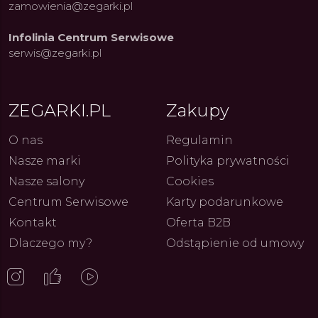
zamowienia@zegarki.pl
Infolinia Centrum Serwisowe
serwis@zegarki.pl
ZEGARKI.PL
Zakupy
O nas
Regulamin
Nasze marki
Polityka prywatności
ue Constant: Pasja,
Fenomen marki Festina. Od
Alpina
Nasze salony
Cookies
ja i Dostępny Luksus z
kolarskich pasji do ikonicznych
Chron
Genewy
kolekcji zegarków
Angels
Centrum Serwisowe
Karty podarunkowe
27.07.2026
4.08.2026
ARKI.PL
Autor
ZEGARKI.PL
Autor
ZE
pierw
z przy
Kontakt
Oferta B2B
Dlaczego my?
Odstąpienie od umowy