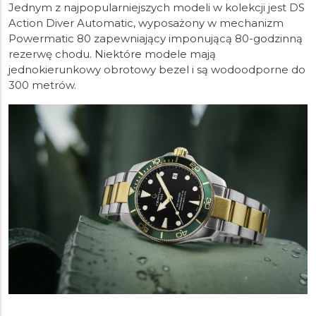
Jednym z najpopularniejszych modeli w kolekcji jest DS
Action Diver Automatic, wyposażony w mechanizm
Powermatic 80 zapewniający imponującą 80-godzinną
rezerwę chodu. Niektóre modele mają
jednokierunkowy obrotowy bezel i są wodoodporne do
300 metrów.