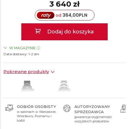
3 640 zł
raty
364,00
PLN
od
Dodaj do koszyka
W MAGAZYNIE
Data dostawy:
ZEGARKI.PL Sky Tower Wrocław
1-2 dni
TAK
Pokrewne produkty
ODBIÓR OSOBISTY
AUTORYZOWANY
SPRZEDAWCA
w salonach w Warszawie,
3 590 zł
3 140 zł
Wrocławiu, Poznaniu i
gwarancja oryginalności
Łodzi
wszystkich produktów