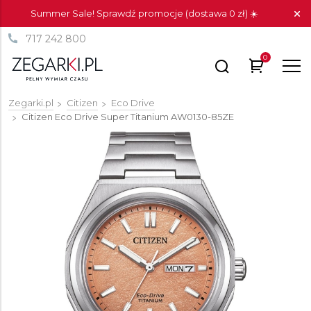
Summer Sale! Sprawdź promocje (dostawa 0 zł) ☀️
717 242 800
0
Zegarki.pl
Citizen
Eco Drive
Citizen Eco Drive Super Titanium
AW0130-85ZE