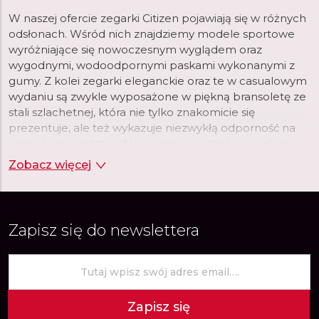
W naszej ofercie zegarki Citizen pojawiają się w różnych
odsłonach. Wśród nich znajdziemy modele sportowe
wyróżniające się nowoczesnym wyglądem oraz
wygodnymi, wodoodpornymi paskami wykonanymi z
gumy. Z kolei zegarki eleganckie oraz te w casualowym
wydaniu są zwykle wyposażone w piękną bransoletę ze
stali szlachetnej, która nie tylko znakomicie się
prezentuje, ale też wykazuje niezwykłą odporność na
czynniki zewnętrzne. Na uwagę niewątpliwie zasługują
również tarcze tworzone przez markę Citizen. Wśród
Zobacz więcej
nich nie brakuje dużych, czytelnych tarcz, na których
nierzadko umieszczone są chronografy, datowniki czy
wskaźniki różnych stref czasowych.
Zapisz się do newslettera
Zapisz się