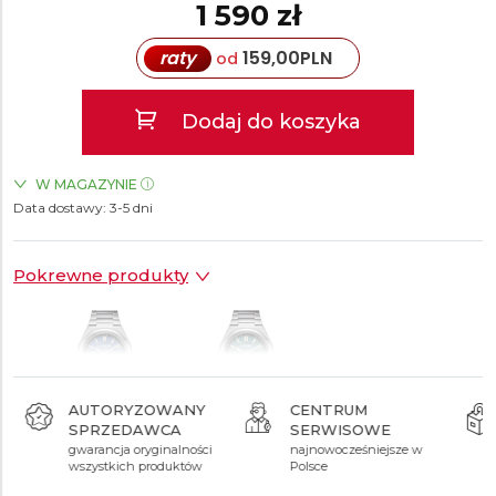
1 590 zł
raty
159,00
PLN
od
Dodaj do koszyka
W MAGAZYNIE
Data dostawy:
ZEGARKI.PL Manufaktura Łódź
3-5 dni
TAK
Pokrewne produkty
AUTORYZOWANY
CENTRUM
SPRZEDAWCA
SERWISOWE
1 590 zł
1 590 zł
gwarancja oryginalności
najnowocześniejsze w
wszystkich produktów
Polsce