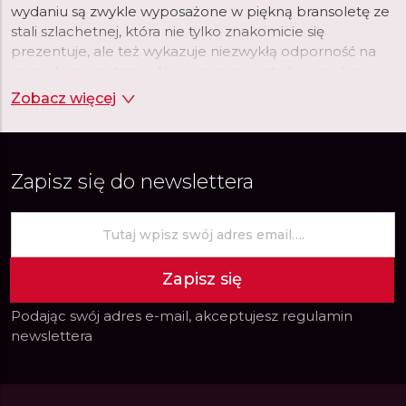
wydaniu są zwykle wyposażone w piękną bransoletę ze
stali szlachetnej, która nie tylko znakomicie się
prezentuje, ale też wykazuje niezwykłą odporność na
czynniki zewnętrzne. Na uwagę niewątpliwie zasługują
również tarcze tworzone przez markę Citizen. Wśród
Zobacz więcej
nich nie brakuje dużych, czytelnych tarcz, na których
nierzadko umieszczone są chronografy, datowniki czy
wskaźniki różnych stref czasowych.
Zapisz się do newslettera
Zapisz się
Podając swój adres e-mail, akceptujesz
regulamin
newslettera