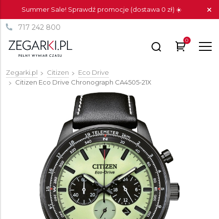
Summer Sale! Sprawdź promocje (dostawa 0 zł) ☀️
717 242 800
0
Zegarki.pl
Citizen
Eco Drive
Citizen Eco Drive Chronograph
CA4505-21X