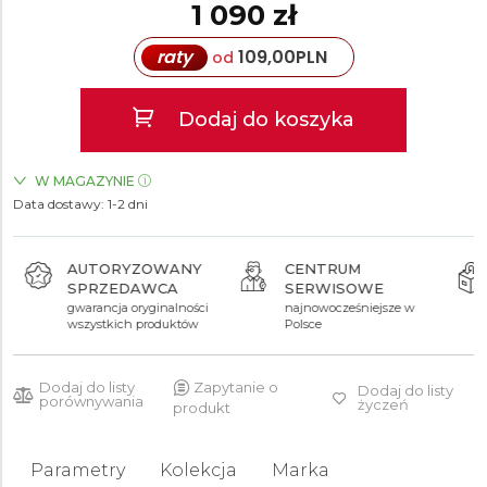
1 090 zł
raty
109,00
PLN
od
Dodaj do koszyka
W MAGAZYNIE
Data dostawy:
ZEGARKI.PL Sky Tower Wrocław
1-2 dni
TAK
AUTORYZOWANY
CENTRUM
SPRZEDAWCA
SERWISOWE
gwarancja oryginalności
najnowocześniejsze w
wszystkich produktów
Polsce
Dodaj do listy
Zapytanie o
Dodaj do listy
porównywania
życzeń
produkt
Parametry
Kolekcja
Marka