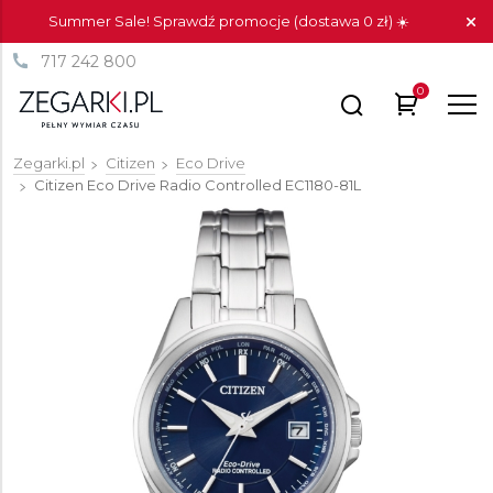
Summer Sale! Sprawdź promocje (dostawa 0 zł) ☀️
717 242 800
0
Zegarki.pl
Citizen
Eco Drive
Citizen Eco Drive Radio Controlled
EC1180-81L