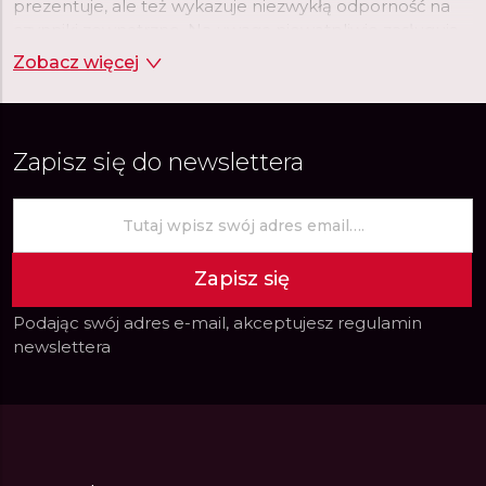
prezentuje, ale też wykazuje niezwykłą odporność na
czynniki zewnętrzne. Na uwagę niewątpliwie zasługują
również tarcze tworzone przez markę Citizen. Wśród
Zobacz więcej
nich nie brakuje dużych, czytelnych tarcz, na których
nierzadko umieszczone są chronografy, datowniki czy
wskaźniki różnych stref czasowych.
Zapisz się do newslettera
Zapisz się
Podając swój adres e-mail, akceptujesz
regulamin
newslettera