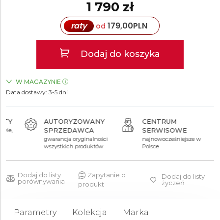
1 790 zł
raty
179,00
PLN
od
Dodaj do koszyka
W MAGAZYNIE
Data dostawy:
ZEGARKI.PL Blue City Warszawa
3-5 dni
TAK
AUTORYZOWANY
CENTRUM
SPRZEDAWCA
SERWISOWE
gwarancja oryginalności
najnowocześniejsze w
wszystkich produktów
Polsce
Dodaj do listy
Zapytanie o
Dodaj do listy
porównywania
życzeń
produkt
Parametry
Kolekcja
Marka