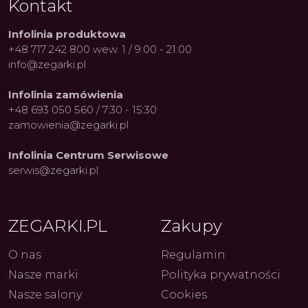
Kontakt
Infolinia produktowa
+48 717 242 800 wew. 1 / 9:00 - 21:00
info@zegarki.pl
Infolinia zamówienia
+48 693 050 560 / 7:30 - 15:30
zamowienia@zegarki.pl
Infolinia Centrum Serwisowe
serwis@zegarki.pl
ZEGARKI.PL
Zakupy
O nas
Regulamin
Nasze marki
Polityka prywatności
Nasze salony
Cookies
ue Constant: Pasja,
Fenomen marki Festina. Od
Alpina