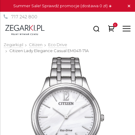
Summer Sale! Sprawdź promocje (dostawa 0 zł) ☀️
717 242 800
0
Zegarki.pl
Citizen
Eco Drive
Citizen Lady Elegance Casual
EM0411-71A