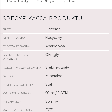
Parametry
Kolekcja
Marka
SPECYFIKACJA PRODUKTU
Damskie
PŁEĆ
klasyczny
STYL ZEGARKA
Analogowa
TARCZA ZEGARKA
Okrągły
KSZTAŁT TARCZY
ZEGARKA
Srebrny, Biały
KOLOR TARCZY ZEGARKA
Mineralne
SZKŁO
Stal
MATERIAŁ KOPERTY
50 m / 5 ATM
WODOODPORNOŚĆ
Solarny
MECHANIZM
E031
KALIBER MECHANIZMU