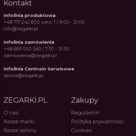
Kontakt
Infolinia produktowa
+48 717 242 800 wew. 1 / 9:00 - 21:00
info@zegarki.pl
Infolinia zamówienia
+48 693 050 560 / 7:30 - 15:30
zamowienia@zegarki.pl
Infolinia Centrum Serwisowe
serwis@zegarki.pl
ZEGARKI.PL
Zakupy
O nas
Regulamin
Nasze marki
Polityka prywatności
Nasze salony
Cookies
ue Constant: Pasja,
Fenomen marki Festina. Od
Alpina