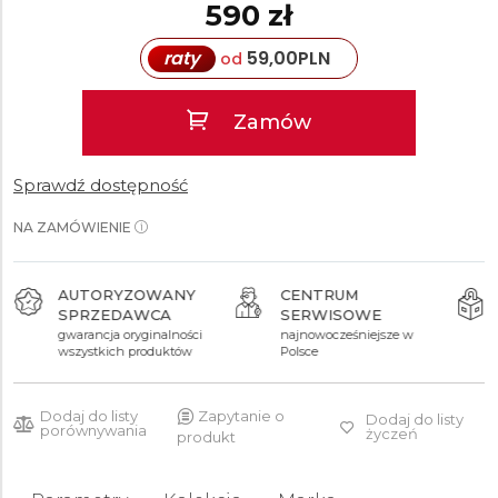
590 zł
raty
59,00
PLN
od
Zamów
Sprawdź dostępność
NA ZAMÓWIENIE
AUTORYZOWANY
CENTRUM
SPRZEDAWCA
SERWISOWE
gwarancja oryginalności
najnowocześniejsze w
wszystkich produktów
Polsce
Dodaj do listy
Zapytanie o
Dodaj do listy
porównywania
życzeń
produkt