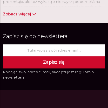
prezentuje, ale też wykazuje niezwykłą odporność na
czynniki zewnętrzne. Na uwagę niewątpliwie zasługują
również tarcze tworzone przez markę Citizen. Wśród
Zobacz więcej
nich nie brakuje dużych, czytelnych tarcz, na których
nierzadko umieszczone są chronografy, datowniki czy
wskaźniki różnych stref czasowych.
Zapisz się do newslettera
Zapisz się
Podając swój adres e-mail, akceptujesz
regulamin
newslettera