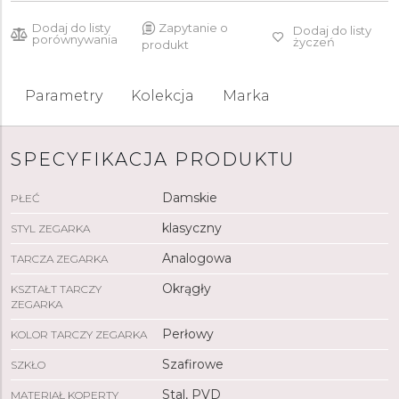
Dodaj do listy
Zapytanie o
Dodaj do listy
porównywania
życzeń
produkt
Parametry
Kolekcja
Marka
SPECYFIKACJA PRODUKTU
Damskie
PŁEĆ
klasyczny
STYL ZEGARKA
Analogowa
TARCZA ZEGARKA
Okrągły
KSZTAŁT TARCZY
ZEGARKA
Perłowy
KOLOR TARCZY ZEGARKA
Szafirowe
SZKŁO
Stal, PVD
MATERIAŁ KOPERTY