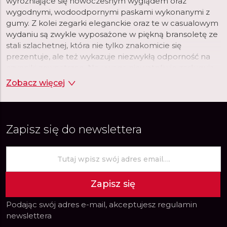
wyróżniające się nowoczesnym wyglądem oraz
wygodnymi, wodoodpornymi paskami wykonanymi z
gumy. Z kolei zegarki eleganckie oraz te w casualowym
wydaniu są zwykle wyposażone w piękną bransoletę ze
stali szlachetnej, która nie tylko znakomicie się
prezentuje, ale też wykazuje niezwykłą odporność na
czynniki zewnętrzne. Na uwagę niewątpliwie zasługują
również tarcze tworzone przez markę Citizen. Wśród
Zobacz więcej
nich nie brakuje dużych, czytelnych tarcz, na których
nierzadko umieszczone są chronografy, datowniki czy
wskaźniki różnych stref czasowych.
Zapisz się do newslettera
Zapisz się
Podając swój adres e-mail, akceptujesz
regulamin
newslettera