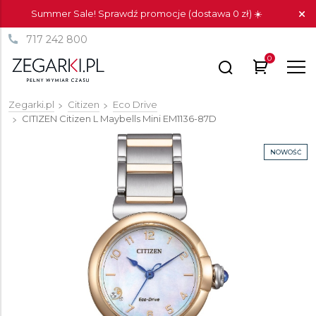
Summer Sale! Sprawdź promocje (dostawa 0 zł) ☀️
717 242 800
0
Zegarki.pl
Citizen
Eco Drive
CITIZEN Citizen L Maybells Mini
EM1136-87D
NOWOŚĆ