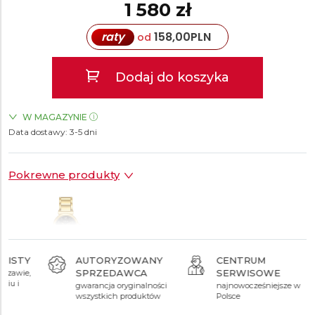
1 580 zł
raty
158,00
PLN
od
Dodaj do koszyka
W MAGAZYNIE
Data dostawy:
ZEGARKI.PL Posnania Poznań
3-5 dni
TAK
Pokrewne produkty
AUTORYZOWANY
CENTRUM
SPRZEDAWCA
SERWISOWE
1 580 zł
gwarancja oryginalności
najnowocześniejsze w
wszystkich produktów
Polsce