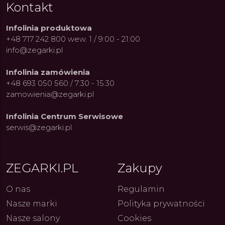
Kontakt
Infolinia produktowa
+48 717 242 800 wew. 1 / 9:00 - 21:00
info@zegarki.pl
Infolinia zamówienia
+48 693 050 560 / 7:30 - 15:30
zamowienia@zegarki.pl
Infolinia Centrum Serwisowe
serwis@zegarki.pl
ZEGARKI.PL
Zakupy
O nas
Regulamin
Nasze marki
Polityka prywatności
ue Constant: Pasja,
Fenomen marki Festina. Od
Alpina
ja i Dostępny Luksus z
kolarskich pasji do ikonicznych
Chron
Nasze salony
Cookies
Genewy
kolekcji zegarków
Angels