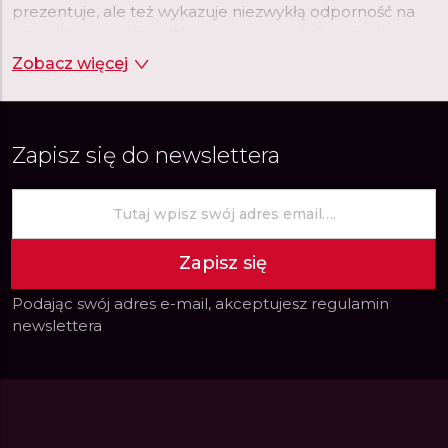
prezentuje, ale też wykazuje niezwykłą odporność na
czynniki zewnętrzne. Na uwagę niewątpliwie zasługują
również tarcze tworzone przez markę Citizen. Wśród
Zobacz więcej
nich nie brakuje dużych, czytelnych tarcz, na których
nierzadko umieszczone są chronografy, datowniki czy
wskaźniki różnych stref czasowych.
Zapisz się do newslettera
Zapisz się
Podając swój adres e-mail, akceptujesz
regulamin
newslettera