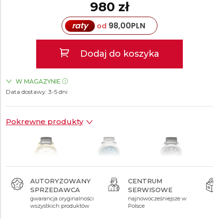
980 zł
raty
98,00
PLN
od
Dodaj do koszyka
W MAGAZYNIE
Data dostawy:
ZEGARKI.PL Blue City Warszawa
3-5 dni
TAK
Pokrewne produkty
AUTORYZOWANY
CENTRUM
SPRZEDAWCA
SERWISOWE
980 zł
980 zł
980 zł
gwarancja oryginalności
najnowocześniejsze w
wszystkich produktów
Polsce