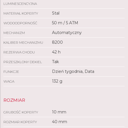
LUMINESCENCYJNA
Stal
MATERIAŁ KOPERTY
50 m / 5 ATM
WODOODPORNOŚĆ
Automatyczny
MECHANIZM
8200
KALIBER MECHANIZMU
42 h
REZERWA CHODU
Tak
PRZESZKLONY DEKIEL
Dzień tygodnia, Data
FUNKCJE
132 g
WAGA
ROZMIAR
10 mm
GRUBOŚĆ KOPERTY
40 mm
ROZMIAR KOPERTY