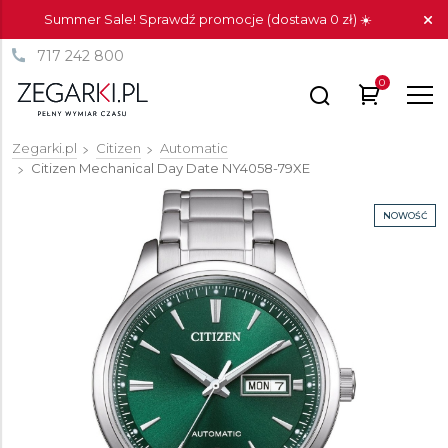
Summer Sale! Sprawdź promocje (dostawa 0 zł) ☀️
717 242 800
0
Zegarki.pl
Citizen
Automatic
Citizen Mechanical Day Date
NY4058-79XE
NOWOŚĆ