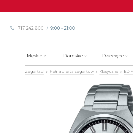
/ 9:00 - 21:00
717 242 800
Męskie
Damskie
Dziecięce
Zegarki.pl
Pełna oferta zegarków
Klasyczne
EDIF
Sprawdź
Sprawdź
Paski | Bransolety
Alpina
Styl / rodzaj zegarka
Styl / rodzaj zegarka
Rotomaty
DOXA
Słow
Nowości
Nowości
Atlantic
Eleganckie
Eleganckie
Edifice
Edycje Limitowane
Edycje Limitowane
Błonie
Klasyczne
Klasyczne
Festina
Wyprzedaż zegarków
Wyprzedaż zegarków
Boccia Titanium
Sportowe
Sportowe
FLIK-F
Calypso
Luksusowe
Luksusowe
Frederi
Candino
Nurkowe
Nurkowe
G-Shoc