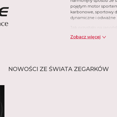
harmonijny sposób ze 
pojętym motor sportem
karbonowe, sportowy de
dynamiczne i odważne do
Jak przystało na japoń
nowoczesnych rozwiąza
Zobacz więcej
wzbogacono o moduły B
aplikacjami na telefon
modelach ogniwa solarn
każdego prawdziwego f
NOWOŚCI ZE ŚWIATA ZEGARKÓW