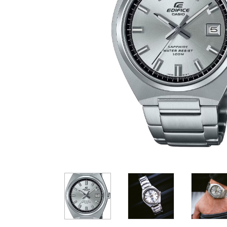
Casio
Militarne
Smartwatch
Garmin
Certina
Lotnicze
Retro
Guess
Citizen
Smartwatch
Hamilt
Retro
Kieszonkowe
Pochodzenie
Polskie
Szwajcarskie
Japońskie
Niemieckie