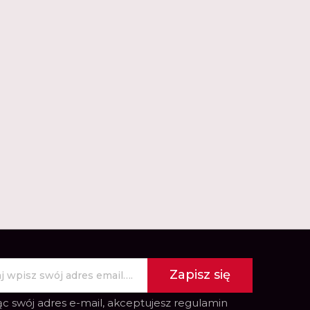
Zapisz się
c swój adres e-mail, akceptujesz
regulamin