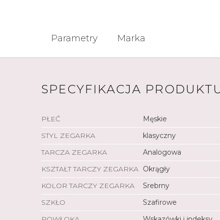
Parametry
Marka
SPECYFIKACJA PRODUKT
PŁEĆ
Męskie
STYL ZEGARKA
klasyczny
TARCZA ZEGARKA
Analogowa
KSZTAŁT TARCZY ZEGARKA
Okrągły
KOLOR TARCZY ZEGARKA
Srebrny
SZKŁO
Szafirowe
POWŁOKA
Wskazówki i indeksy