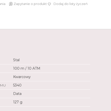
ania
Zapytanie o produkt
Dodaj do listy życzeń
649 zł
Stal
100 m / 10 ATM
Kwarcowy
ZMU
5340
Data
127 g