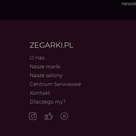
newsl
ZEGARKI.PL
O nas
Nasze marki
Nasze salony
Centrum Serwisowe
Frederiq
Innowac
Kontakt
Serca 
Autor
ZEG
Dlaczego my?