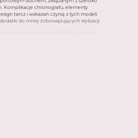
sportowym duchem, związanym z szeroko
. Komplikacje chronografu, elementy
sign tarcz i wskazań czynią z tych modeli
datki do mniej zobowiązujących stylizacji.
skiego producenta nie zabrakło tu również
ń technologicznych; część zegarków
luetooth, które współpracują z dedykowanymi
, a długotrwałą pracę zapewniają w wybranych
e. Zegarki Edifice to prawdziwa gratka dla
ana motoryzacji!