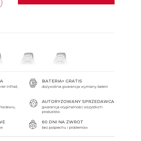
 Titanium
Xicorr
Srebrne
Srebrne
Brąz
Niebieskie
Niebieskie
cław
TAK
Czarne
Czarne
Zielone
Czerwone
Zielone
Perłowe
A
BATERIA+ GRATIS
ier InPost,
dożywotnia gwarancja wymiany baterii
649 zł
649 zł
AUTORYZOWANY SPRZEDAWCA
rocławiu,
gwarancja oryginalności wszystkich
produktów
WE
60 DNI NA ZWROT
ce
bez pośpiechu i problemów