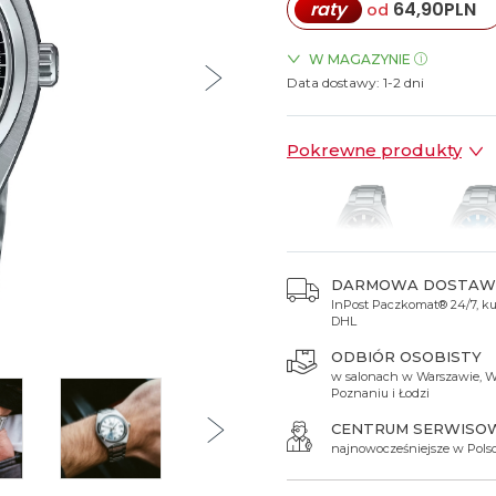
raty
64,90
PLN
od
Spinki do mankietów
Luminox
Sterowane radiowo
Sterowane radiowo
Seiko
Boccia
Mido
Sterowane GPS
Swatch
W MAGAZYNIE
Data dostawy:
ZEGARKI.PL Sky Tower Wro
1-2 dni
on
Mondaine
Timex
Pokrewne produkty
DARMOWA DOSTAW
InPost Paczkomat® 24/7, kur
649 zł
649 zł
DHL
ODBIÓR OSOBISTY
w salonach w Warszawie, W
Poznaniu i Łodzi
CENTRUM SERWISO
najnowocześniejsze w Pols