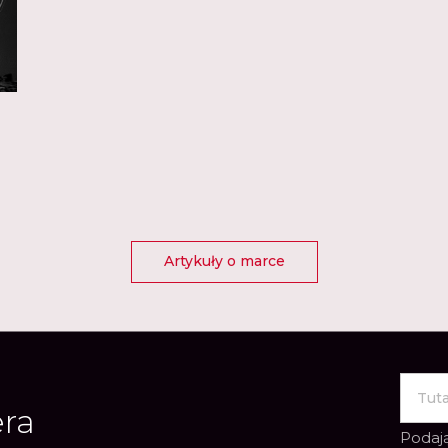
Artykuły o marce
era
Podają