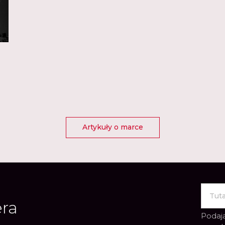
Artykuły o marce
era
Podają