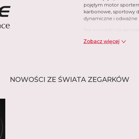
pojętym motor sportem
karbonowe, sportowy de
dynamiczne i odważne do
Jak przystało na japoń
nowoczesnych rozwiąza
Zobacz więcej
wzbogacono o moduły B
aplikacjami na telefon
modelach ogniwa solarn
każdego prawdziwego f
NOWOŚCI ZE ŚWIATA ZEGARKÓW