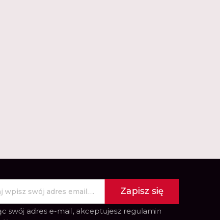
Zapisz się
c swój adres e-mail, akceptujesz
regulamin