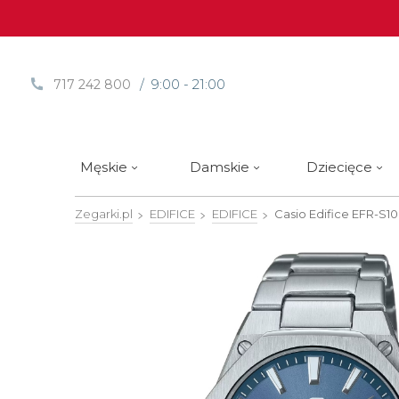
/ 9:00 - 21:00
717 242 800
Męskie
Damskie
Dziecięce
Zegarki.pl
EDIFICE
EDIFICE
Casio Edifice
EFR-S1
Sprawdź
Sprawdź
Paski | Bransolety
Alpina
Styl / rodzaj zegarka
Styl / rodzaj zegarka
Rotomaty
DOXA
Słow
Nowości
Nowości
Atlantic
Eleganckie
Eleganckie
Edifice
Edycje Limitowane
Edycje Limitowane
Błonie
Klasyczne
Klasyczne
Festina
Wyprzedaż zegarków
Wyprzedaż zegarków
Boccia Titanium
Sportowe
Sportowe
FLIK-F
Calypso
Luksusowe
Luksusowe
Frederi
Candino
Nurkowe
Nurkowe
G-Shoc