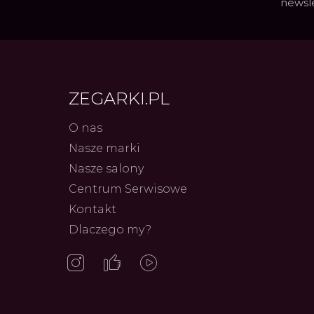
newsl
ZEGARKI.PL
O nas
Nasze marki
Nasze salony
Centrum Serwisowe
Frederiq
Innowac
Kontakt
Serca 
Autor
ZEG
Dlaczego my?