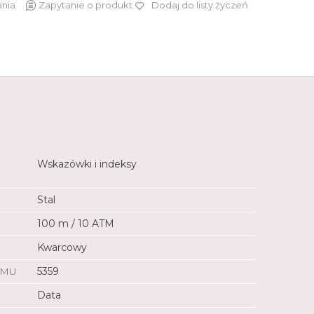
ania
Zapytanie o produkt
Dodaj do listy życzeń
649 zł
Wskazówki i indeksy
Stal
100 m / 10 ATM
Kwarcowy
ZMU
5359
Data