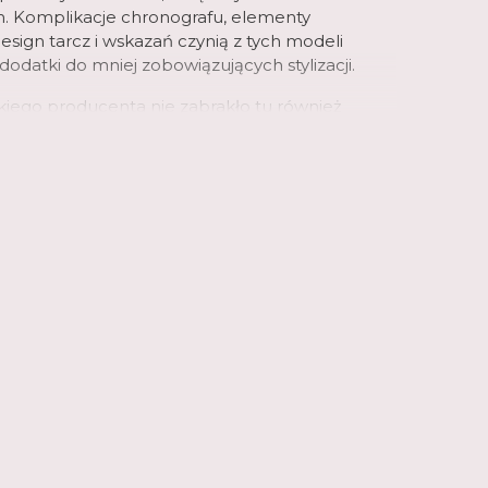
. Komplikacje chronografu, elementy
sign tarcz i wskazań czynią z tych modeli
datki do mniej zobowiązujących stylizacji.
skiego producenta nie zabrakło tu również
ń technologicznych; część zegarków
luetooth, które współpracują z dedykowanymi
, a długotrwałą pracę zapewniają w wybranych
e. Zegarki Edifice to prawdziwa gratka dla
ana motoryzacji!