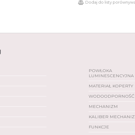
Dodaj do listy porównyw
U
POWŁOKA
LUMINESCENCYJNA
MATERIAŁ KOPERTY
WODOODPORNOŚĆ
MECHANIZM
KALIBER MECHANI
FUNKCJE