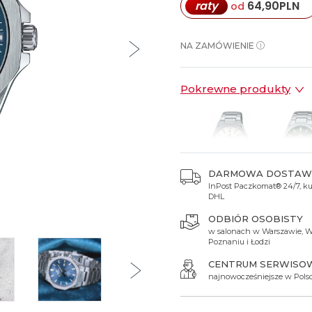
raty
64,90
PLN
od
Spinki do mankietów
Luminox
Sterowane radiowo
Sterowane radiowo
Seiko
Boccia
Mido
Sterowane GPS
Swatch
NA ZAMÓWIENIE
on
Mondaine
Timex
Pokrewne produkty
DARMOWA DOSTAW
InPost Paczkomat® 24/7, kur
649 zł
649 zł
DHL
ODBIÓR OSOBISTY
w salonach w Warszawie, W
Poznaniu i Łodzi
CENTRUM SERWISO
najnowocześniejsze w Pols