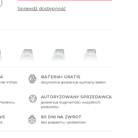
 Titanium
Xicorr
Srebrne
Srebrne
Brąz
Sprawdź dostępność
Niebieskie
Niebieskie
Czarne
Czarne
Zielone
Czerwone
Zielone
Perłowe
A
BATERIA+ GRATIS
ier InPost,
dożywotnia gwarancja wymiany baterii
699 zł
699 zł
699 zł
AUTORYZOWANY SPRZEDAWCA
rocławiu,
gwarancja oryginalności wszystkich
produktów
WE
60 DNI NA ZWROT
ce
bez pośpiechu i problemów