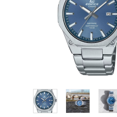
Casio
Militarne
Smartwatch
Garmin
Certina
Lotnicze
Retro
Guess
Citizen
Smartwatch
Hamilt
Retro
Kieszonkowe
Pochodzenie
Polskie
Szwajcarskie
Japońskie
Niemieckie