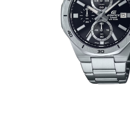
Casio
Militarne
Smartwatch
Garmin
Certina
Lotnicze
Retro
Guess
Citizen
Smartwatch
Hamilt
Retro
Kieszonkowe
Pochodzenie
Polskie
Szwajcarskie
Japońskie
Niemieckie