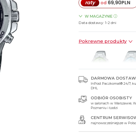
raty
69,90
PLN
od
Spinki do mankietów
Luminox
Sterowane radiowo
Sterowane radiowo
Seiko
Boccia
Mido
Sterowane GPS
Swatch
W MAGAZYNIE
Data dostawy:
ZEGARKI.PL Sky Tower Wro
1-2 dni
on
Mondaine
Timex
Pokrewne produkty
DARMOWA DOSTAW
InPost Paczkomat® 24/7, kur
649 zł
649 zł
DHL
ODBIÓR OSOBISTY
w salonach w Warszawie, W
Poznaniu i Łodzi
CENTRUM SERWISO
najnowocześniejsze w Pols