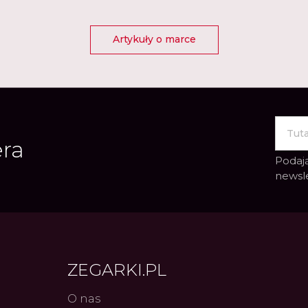
Artykuły o marce
era
Podają
newsl
ZEGARKI.PL
O nas