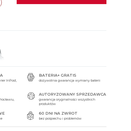
 Titanium
Xicorr
Srebrne
Srebrne
Brąz
Niebieskie
Niebieskie
cław
TAK
Czarne
Czarne
Zielone
Czerwone
Zielone
Perłowe
A
BATERIA+ GRATIS
ier InPost,
dożywotnia gwarancja wymiany baterii
AUTORYZOWANY SPRZEDAWCA
rocławiu,
gwarancja oryginalności wszystkich
produktów
WE
60 DNI NA ZWROT
ce
bez pośpiechu i problemów