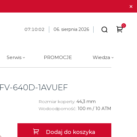
0
07
:
10
:
02
06. sierpnia 2026
Serwis
PROMOCJE
Wiedza
arki
 marki
óra i długopisy
BLOG
Tissot
Cechy
Cechy
Galanteria skórzana
Materiał
Materiał
FV-640D-1AVUEF
ue Constant
ique Constant
Tommy Hilfiger
Analog
Analog
Stalowe
Stalowe
Traser
Rozmiar koperty:
Cyfrowe
Cyfrowe
44,3 mm
Tytanowe
Tytanowe
Wodoodporność:
100 m / 10 ATM
a
Union Glashütte
Okrągłe
Okrągłe
Ceramiczne
Ceramiczne
Victorinox
Kwadratowe
Kwadratowe
Carbon
Złote
Dodaj do koszyka
a
Wenger
Złote
Złote
Złote
Brąz