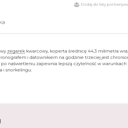
Dodaj do listy porównyw
ka
towy
zegarek
kwarcowy, koperta średnicę 44,3 milimetra wraz
hronografem i datownikiem na godzinie trzeciej jest chroni
ra po naświetleniu zapewnia lepszą czytelność w warunkach 
 i snorkelingu.
U