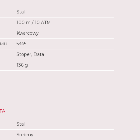
Stal
100 m / 10 ATM
Kwarcowy
ZMU
5345
Stoper, Data
136 g
TA
Stal
Srebrny