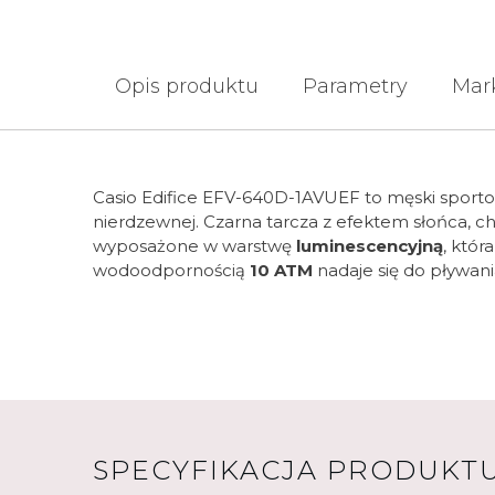
Opis produktu
Parametry
Mar
Casio Edifice EFV-640D-1AVUEF to męski spor
nierdzewnej. Czarna tarcza z efektem słońca, c
wyposażone w warstwę
luminescencyjną
, któ
wodoodpornością
10 ATM
nadaje się do pływania
SPECYFIKACJA PRODUKT