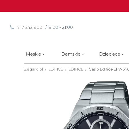
/ 9:00 - 21:00
717 242 800
Męskie
Damskie
Dziecięce
Zegarki.pl
EDIFICE
EDIFICE
Casio Edifice
EFV-64
Sprawdź
Sprawdź
Paski | Bransolety
Alpina
Styl / rodzaj zegarka
Styl / rodzaj zegarka
Rotomaty
DOXA
Słow
Nowości
Nowości
Atlantic
Eleganckie
Eleganckie
Edifice
Edycje Limitowane
Edycje Limitowane
Błonie
Klasyczne
Klasyczne
Festina
Wyprzedaż zegarków
Wyprzedaż zegarków
Boccia Titanium
Sportowe
Sportowe
FLIK-F
Calypso
Luksusowe
Luksusowe
Frederi
Candino
Nurkowe
Nurkowe
G-Shoc