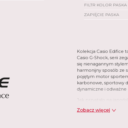
FILTR KOLOR PASKA
ZAPIĘCIE PASKA
Kolekcja Casio Edifice 
Casio G-Shock, serii z
się nienagannym style
harmonijny sposób ze 
pojętym motor sportem
karbonowe, sportowy de
dynamiczne i odważne do
Jak przystało na japoń
nowoczesnych rozwiąza
Zobacz więcej
wzbogacono o moduły B
aplikacjami na telefon
modelach ogniwa solarn