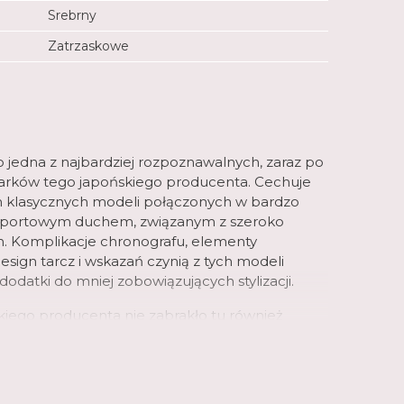
Srebrny
Zatrzaskowe
to jedna z najbardziej rozpoznawalnych, zaraz po
egarków tego japońskiego producenta. Cechuje
m klasycznych modeli połączonych w bardzo
sportowym duchem, związanym z szeroko
. Komplikacje chronografu, elementy
sign tarcz i wskazań czynią z tych modeli
datki do mniej zobowiązujących stylizacji.
skiego producenta nie zabrakło tu również
ń technologicznych; część zegarków
luetooth, które współpracują z dedykowanymi
, a długotrwałą pracę zapewniają w wybranych
e. Zegarki Edifice to prawdziwa gratka dla