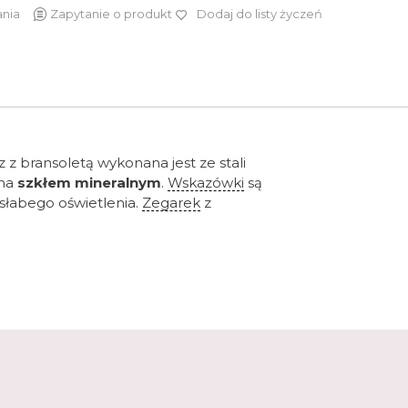
ania
Zapytanie o produkt
Dodaj do listy życzeń
699 zł
 z bransoletą wykonana jest ze stali
ona
szkłem mineralnym
.
Wskazówki
są
słabego oświetlenia.
Zegarek
z