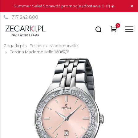
Summer Sale! Sprawdź promocje (dostawa 0 zł) ☀️
717 242 800
0
Zegarki.pl
Festina
Mademoiselle
Festina Mademoiselle
16867/6