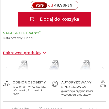
raty
49,90
PLN
od
Dodaj do koszyka
MAGAZYN CENTRALNY
Data dostawy:
1-2 dni
Pokrewne produkty
ODBIÓR OSOBISTY
AUTORYZOWANY
SPRZEDAWCA
w salonach w Warszawie,
499 zł
499 zł
499 zł
Wrocławiu, Poznaniu i
gwarancja oryginalności
Łodzi
wszystkich produktów
Dodaj do listy
Zapytanie o