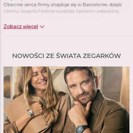
Obecnie serce firmy znajduje się w Barcelonie, dzięki
czemu zegarki Festina wyrażają zarówno osławioną,
szwajcarską precyzję, jak i temperament oraz
nowoczesny styl Południa.
Zobacz więcej
NOWOŚCI ZE ŚWIATA ZEGARKÓW