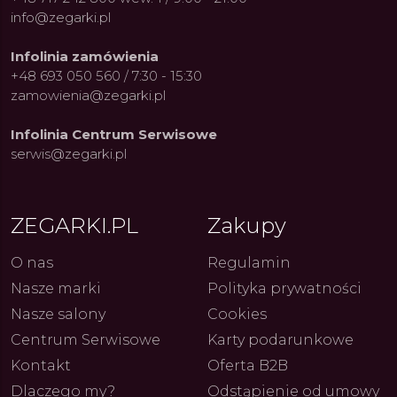
info@zegarki.pl
Infolinia zamówienia
+48 693 050 560 / 7:30 - 15:30
zamowienia@zegarki.pl
Infolinia Centrum Serwisowe
serwis@zegarki.pl
ue Constant: Pasja,
Fenomen marki Festina. Od
Alpina
ZEGARKI.PL
Zakupy
ja i Dostępny Luksus z
kolarskich pasji do ikonicznych
Chron
Genewy
kolekcji zegarków
Angels
27.07.2026
4.08.2026
ARKI.PL
Autor
ZEGARKI.PL
Autor
ZE
O nas
Regulamin
pierw
z przy
Nasze marki
Polityka prywatności
Nasze salony
Cookies
Centrum Serwisowe
Karty podarunkowe
Kontakt
Oferta B2B
Dlaczego my?
Odstąpienie od umowy