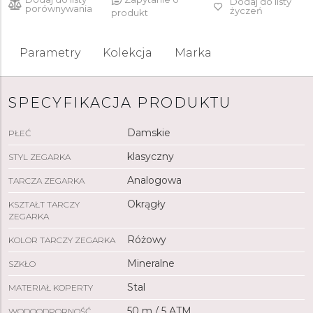
Dodaj do listy
porównywania
życzeń
produkt
Parametry
Kolekcja
Marka
SPECYFIKACJA PRODUKTU
Damskie
PŁEĆ
klasyczny
STYL ZEGARKA
Analogowa
TARCZA ZEGARKA
Okrągły
KSZTAŁT TARCZY
ZEGARKA
Różowy
KOLOR TARCZY ZEGARKA
Mineralne
SZKŁO
Stal
MATERIAŁ KOPERTY
50 m / 5 ATM
WODOODPORNOŚĆ