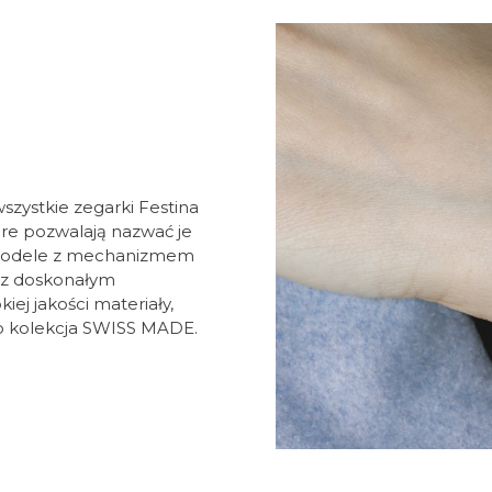
szystkie zegarki Festina
re pozwalają nazwać je
 modele z mechanizmem
 z doskonałym
j jakości materiały,
to kolekcja SWISS MADE.