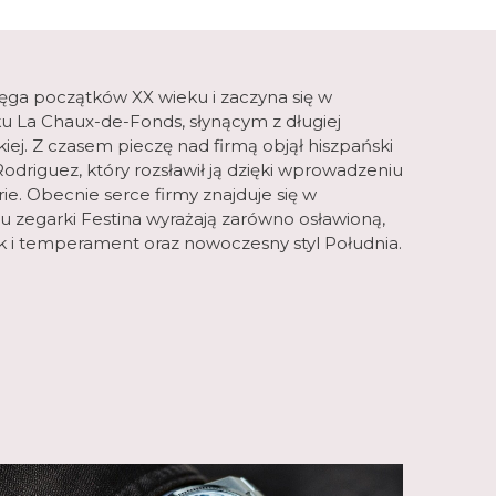
sięga początków XX wieku i zaczyna się w
u La Chaux-de-Fonds, słynącym z długiej
kiej. Z czasem pieczę nad firmą objął hiszpański
odriguez, który rozsławił ją dzięki wprowadzeniu
. Obecnie serce firmy znajduje się w
u zegarki Festina wyrażają zarówno osławioną,
ak i temperament oraz nowoczesny styl Południa.