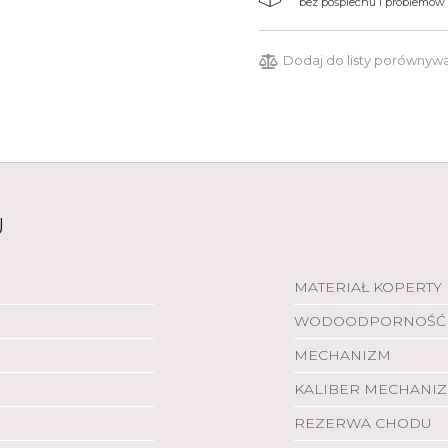
bez pośpiechu i problemów
Dodaj do listy porównyw
U
MATERIAŁ KOPERTY
WODOODPORNOŚĆ
MECHANIZM
KALIBER MECHANI
REZERWA CHODU