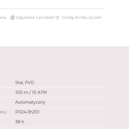
ania
Zapytanie o produkt
Dodaj do listy życzeń
2 849 zł
2 422 zł
Stal, PVD
100 m / 10 ATM
Automatyczny
ZMU
P024-3h201
38 h