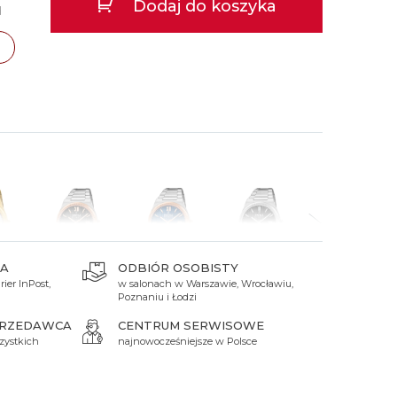
Dodaj do koszyka
d
 Titanium
Xicorr
Srebrne
Srebrne
Brąz
Niebieskie
Niebieskie
Czarne
Czarne
Zielone
Czerwone
ań
TAK
Zielone
Perłowe
A
ODBIÓR OSOBISTY
ier InPost,
w salonach w Warszawie, Wrocławiu,
zł
2 849 zł
2 849 zł
2 337 zł
2 337 zł
Poznaniu i Łodzi
PRZEDAWCA
CENTRUM SERWISOWE
zystkich
najnowocześniejsze w Polsce