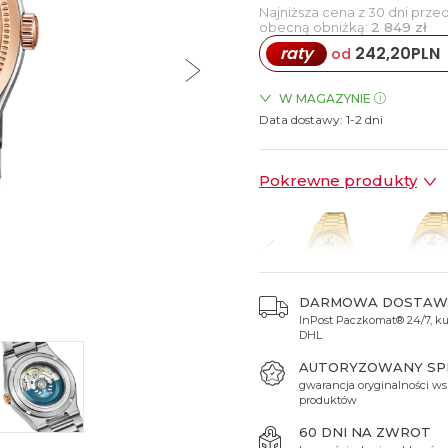
Najniższa cena z 30 dni prze
Spinki do mankietów
Luminox
Sterowane radiowo
Sterowane radiowo
Seiko
Boccia
obecną obniżką:
2 849 zł
Mido
Sterowane GPS
Swatch
raty
242,20
PLN
od
on
Mondaine
Timex
W MAGAZYNIE
Data dostawy:
ZEGARKI.PL Posnania Pozn
1-2 dni
Pokrewne produkty
DARMOWA DOSTAW
InPost Paczkomat® 24/7, kur
 749 zł
2 749 zł
2 749 zł
2 592 zł
2 592 
DHL
AUTORYZOWANY S
gwarancja oryginalności ws
produktów
60 DNI NA ZWROT