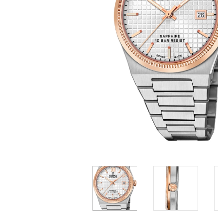
Casio
Militarne
Smartwatch
Garmin
Certina
Lotnicze
Retro
Guess
Citizen
Smartwatch
Hamilt
Retro
Kieszonkowe
Pochodzenie
Polskie
Szwajcarskie
Japońskie
Niemieckie
4 299 zł
2 749 zł
2