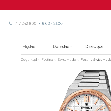
/ 9:00 - 21:00
717 242 800
Męskie
Damskie
Dziecięce
Zegarki.pl
Festina
Swiss Made
Festina Swiss Mad
Sprawdź
Sprawdź
Paski | Bransolety
Alpina
Styl / rodzaj zegarka
Styl / rodzaj zegarka
Rotomaty
DOXA
Słow
Nowości
Nowości
Atlantic
Eleganckie
Eleganckie
Edifice
Edycje Limitowane
Edycje Limitowane
Błonie
Klasyczne
Klasyczne
Festina
Wyprzedaż zegarków
Wyprzedaż zegarków
Boccia Titanium
Sportowe
Sportowe
FLIK-F
Calypso
Luksusowe
Luksusowe
Frederi
Candino
Nurkowe
Nurkowe
G-Shoc